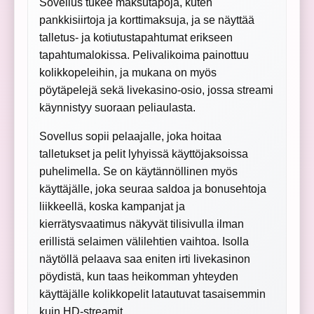
Sovellus tukee maksutapoja, kuten
pankkisiirtoja ja korttimaksuja, ja se näyttää
talletus- ja kotiutustapahtumat erikseen
tapahtumalokissa. Pelivalikoima painottuu
kolikkopeleihin, ja mukana on myös
pöytäpelejä sekä livekasino-osio, jossa streami
käynnistyy suoraan peliaulasta.
Sovellus sopii pelaajalle, joka hoitaa
talletukset ja pelit lyhyissä käyttöjaksoissa
puhelimella. Se on käytännöllinen myös
käyttäjälle, joka seuraa saldoa ja bonusehtoja
liikkeellä, koska kampanjat ja
kierrätysvaatimus näkyvät tilisivulla ilman
erillistä selaimen välilehtien vaihtoa. Isolla
näytöllä pelaava saa eniten irti livekasinon
pöydistä, kun taas heikomman yhteyden
käyttäjälle kolikkopelit latautuvat tasaisemmin
kuin HD-streamit.