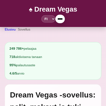
♠️ Dream Vegas
Etusivu
Sovellus
249 786+
pelaajaa
718
aktiivisena tanaan
95%
palautusaste
4.6/5
arvio
Dream Vegas -sovellus: