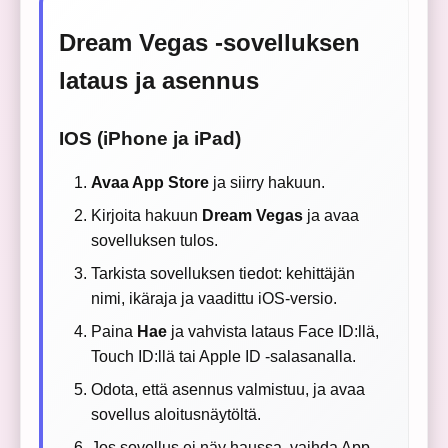
Dream Vegas -sovelluksen
lataus ja asennus
IOS (iPhone ja iPad)
Avaa App Store
ja siirry hakuun.
Kirjoita hakuun
Dream Vegas
ja avaa
sovelluksen tulos.
Tarkista sovelluksen tiedot: kehittäjän
nimi, ikäraja ja vaadittu iOS-versio.
Paina
Hae
ja vahvista lataus Face ID:llä,
Touch ID:llä tai Apple ID -salasanalla.
Odota, että asennus valmistuu, ja avaa
sovellus aloitusnäytöltä.
Jos sovellus ei näy haussa, vaihda App