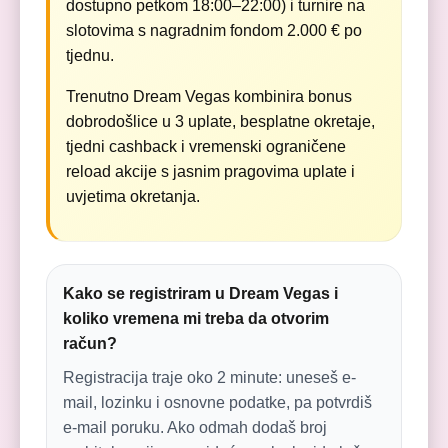
dostupno petkom 18:00–22:00) i turnire na
slotovima s nagradnim fondom 2.000 € po
tjednu.
Trenutno Dream Vegas kombinira bonus
dobrodošlice u 3 uplate, besplatne okretaje,
tjedni cashback i vremenski ograničene
reload akcije s jasnim pragovima uplate i
uvjetima okretanja.
Kako se registriram u Dream Vegas i
koliko vremena mi treba da otvorim
račun?
Registracija traje oko 2 minute: uneseš e-
mail, lozinku i osnovne podatke, pa potvrdiš
e-mail poruku. Ako odmah dodaš broj