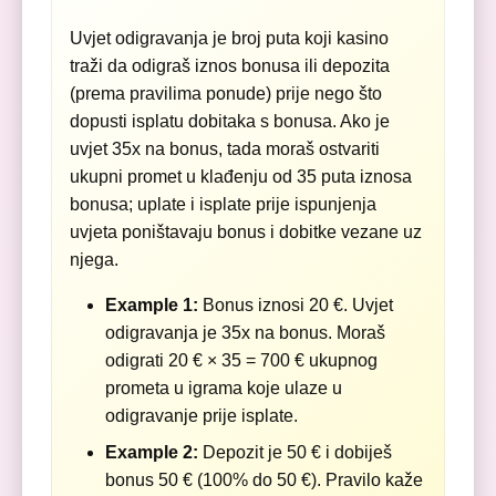
Uvjet odigravanja je broj puta koji kasino
traži da odigraš iznos bonusa ili depozita
(prema pravilima ponude) prije nego što
dopusti isplatu dobitaka s bonusa. Ako je
uvjet 35x na bonus, tada moraš ostvariti
ukupni promet u klađenju od 35 puta iznosa
bonusa; uplate i isplate prije ispunjenja
uvjeta poništavaju bonus i dobitke vezane uz
njega.
Example 1:
Bonus iznosi 20 €. Uvjet
odigravanja je 35x na bonus. Moraš
odigrati 20 € × 35 = 700 € ukupnog
prometa u igrama koje ulaze u
odigravanje prije isplate.
Example 2:
Depozit je 50 € i dobiješ
bonus 50 € (100% do 50 €). Pravilo kaže