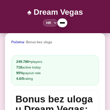
♠️ Dream Vegas
Početna
Bonus bez uloga
249.786+
players
718
active today
95%
payout rate
4.6/5
rating
Bonus bez uloga
u Dream Vegas: