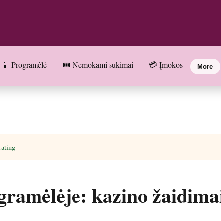
📱 Programėlė
🎟️ Nemokami sukimai
💳 Įmokos
More
rating
ramėlėje: kazino žaidimai