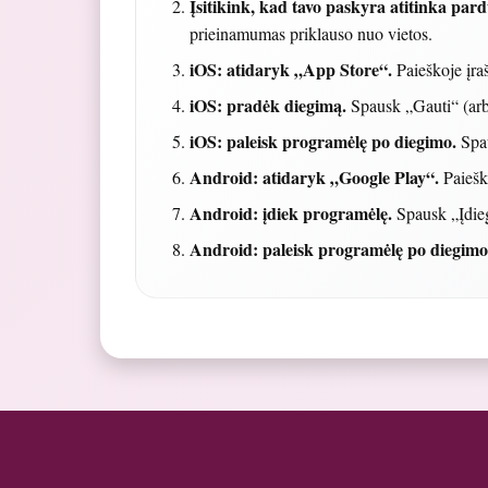
Įsitikink, kad tavo paskyra atitinka par
prieinamumas priklauso nuo vietos.
iOS: atidaryk „App Store“.
Paieškoje įra
iOS: pradėk diegimą.
Spausk „Gauti“ (arba
iOS: paleisk programėlę po diegimo.
Spau
Android: atidaryk „Google Play“.
Paiešk
Android: įdiek programėlę.
Spausk „Įdiegt
Android: paleisk programėlę po diegimo