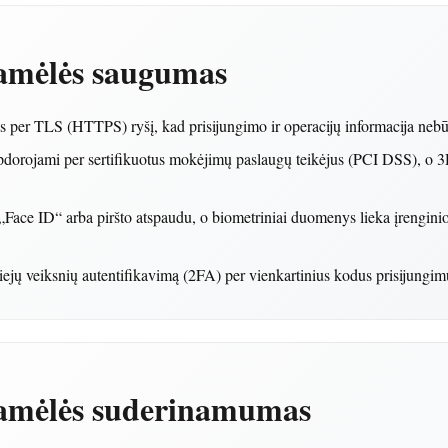
amėlės saugumas
per TLS (HTTPS) ryšį, kad prisijungimo ir operacijų informacija neb
orojami per sertifikuotus mokėjimų paslaugų teikėjus (PCI DSS), o 3D
 „Face ID“ arba piršto atspaudu, o biometriniai duomenys lieka įrengini
ejų veiksnių autentifikavimą (2FA) per vienkartinius kodus prisijungim
amėlės suderinamumas