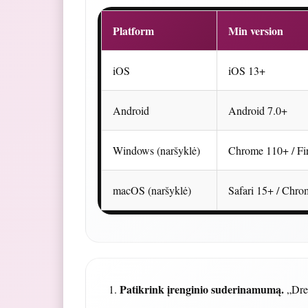
Platform
Min version
iOS
iOS 13+
Android
Android 7.0+
Windows (naršyklė)
Chrome 110+ / Fi
macOS (naršyklė)
Safari 15+ / Chr
Patikrink įrenginio suderinamumą.
„Drea