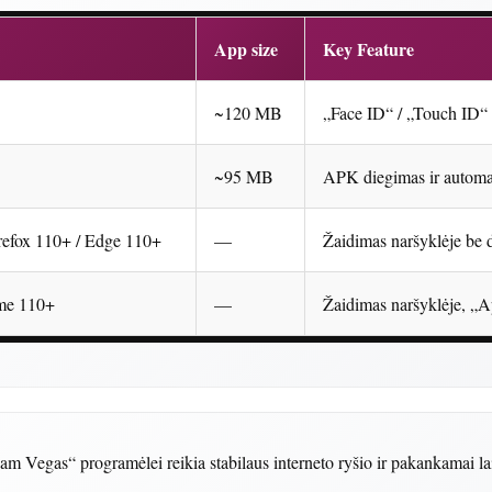
App size
Key Feature
~120 MB
„Face ID“ / „Touch ID“ p
~95 MB
APK diegimas ir automat
refox 110+ / Edge 110+
—
Žaidimas naršyklėje be
ome 110+
—
Žaidimas naršyklėje, „A
m Vegas“ programėlei reikia stabilaus interneto ryšio ir pakankamai la