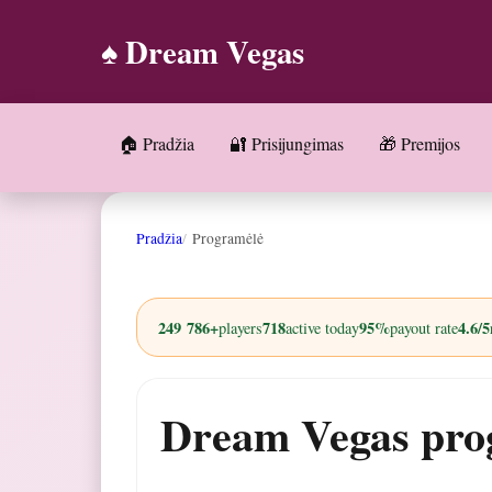
♠️ Dream Vegas
🏠 Pradžia
🔐 Prisijungimas
🎁 Premijos
Pradžia
Programėlė
249 786+
718
95%
4.6/5
players
active today
payout rate
Dream Vegas prog