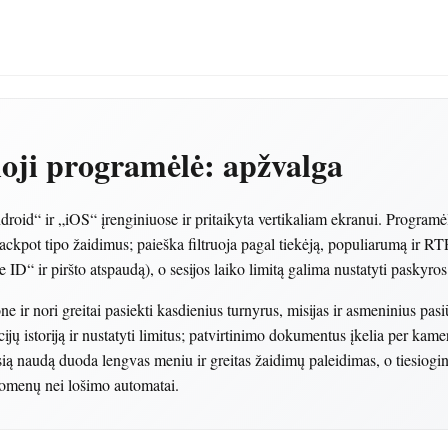
oji programėlė: apžvalga
oid“ ir „iOS“ įrenginiuose ir pritaikyta vertikaliam ekranui. Programėl
s jackpot tipo žaidimus; paieška filtruoja pagal tiekėją, populiarumą ir 
e ID“ ir piršto atspaudą), o sesijos laiko limitą galima nustatyti paskyr
ne ir nori greitai pasiekti kasdienius turnyrus, misijas ir asmeninius pa
cijų istoriją ir nustatyti limitus; patvirtinimo dokumentus įkelia per kam
ią naudą duoda lengvas meniu ir greitas žaidimų paleidimas, o tiesiogini
duomenų nei lošimo automatai.