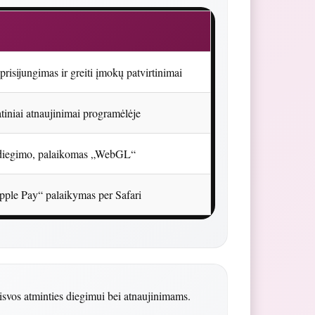
risijungimas ir greiti įmokų patvirtinimai
iniai atnaujinimai programėlėje
 diegimo, palaikomas „WebGL“
pple Pay“ palaikymas per Safari
isvos atminties diegimui bei atnaujinimams.