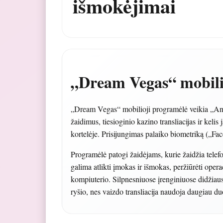
išmokėjimai
„Dream Vegas“ mobili
„Dream Vegas“ mobilioji programėlė veikia „Andr
žaidimus, tiesioginio kazino transliacijas ir keli
kortelėje. Prisijungimas palaiko biometriką („Fac
Programėlė patogi žaidėjams, kurie žaidžia telefo
galima atlikti įmokas ir išmokas, peržiūrėti opera
kompiuterio. Silpnesniuose įrenginiuose didžiaus
ryšio, nes vaizdo transliacija naudoja daugiau 