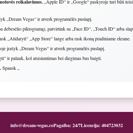
duotuvės reikalavimus.
„Apple ID“ ir „Google“ paskyroje turi būti teisi
šyk „Dream Vegas“ ir atverk programėlės puslapį.
 debesėlio piktogramą), patvirtink su „Face ID“, „Touch ID“ arba slap
sk „Atidaryti“ „App Store“ lange arba rask ikoną pradiniame ekrane.
oje įrašyk „Dream Vegas“ ir atverk programėlės puslapį.
i“ ir palauk, kol atsisiuntimas bei diegimas bus baigti.
.
Spausk „
info@dream-vegas.co
Pagalba: 24/7
Licencija: 404723032