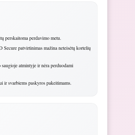
ūtų perskaitoma perdavimo metu.
 Secure patvirtinimas mažina neteisėtų kortelių
o saugioje atmintyje ir nėra perduodami
ui ir svarbiems paskyros pakeitimams.