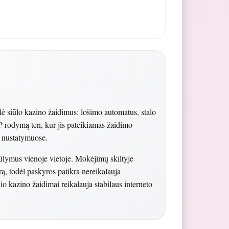
ė siūlo kazino žaidimus: lošimo automatus, stalo
RTP rodymą ten, kur jis pateikiamas žaidimo
os nustatymuose.
siūlymus vienoje vietoje. Mokėjimų skiltyje
erą, todėl paskyros patikra nereikalauja
o kazino žaidimai reikalauja stabilaus interneto