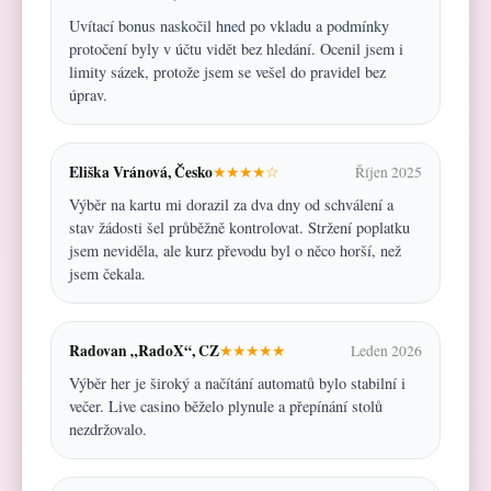
Uvítací bonus naskočil hned po vkladu a podmínky
protočení byly v účtu vidět bez hledání. Ocenil jsem i
limity sázek, protože jsem se vešel do pravidel bez
úprav.
Eliška Vránová, Česko
★★★★☆
Říjen 2025
Výběr na kartu mi dorazil za dva dny od schválení a
stav žádosti šel průběžně kontrolovat. Stržení poplatku
jsem neviděla, ale kurz převodu byl o něco horší, než
jsem čekala.
Radovan „RadoX“, CZ
★★★★★
Leden 2026
Výběr her je široký a načítání automatů bylo stabilní i
večer. Live casino běželo plynule a přepínání stolů
nezdržovalo.