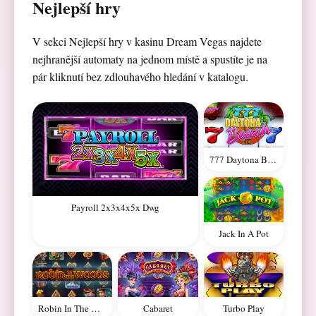
Nejlepší hry
V sekci Nejlepší hry v kasinu Dream Vegas najdete
nejhranější automaty na jednom místě a spustíte je na
pár kliknutí bez zdlouhavého hledání v katalogu.
777 Daytona Beach
Payroll 2x3x4x5x Dwg
Jack In A Pot
Robin In The Woods
Cabaret
Turbo Play