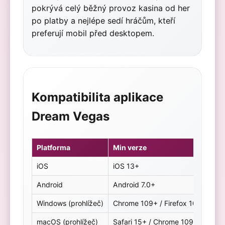
pokrývá celý běžný provoz kasina od her
po platby a nejlépe sedí hráčům, kteří
preferují mobil před desktopem.
Kompatibilita aplikace
Dream Vegas
Platforma
Min verze
iOS
iOS 13+
Android
Android 7.0+
Windows (prohlížeč)
Chrome 109+ / Firefox 102+ / Ed
macOS (prohlížeč)
Safari 15+ / Chrome 109+