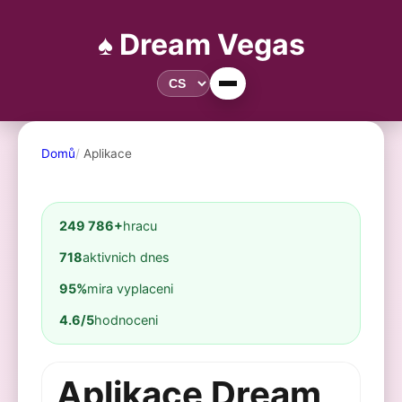
♠️ Dream Vegas
Domů
Aplikace
249 786+
hracu
718
aktivnich dnes
95%
mira vyplaceni
4.6/5
hodnoceni
Aplikace Dream