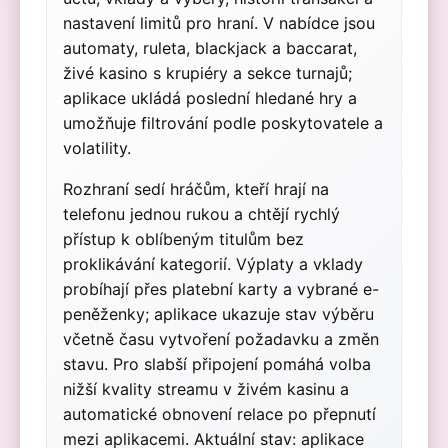
nastavení limitů pro hraní. V nabídce jsou
automaty, ruleta, blackjack a baccarat,
živé kasino s krupiéry a sekce turnajů;
aplikace ukládá poslední hledané hry a
umožňuje filtrování podle poskytovatele a
volatility.
Rozhraní sedí hráčům, kteří hrají na
telefonu jednou rukou a chtějí rychlý
přístup k oblíbeným titulům bez
proklikávání kategorií. Výplaty a vklady
probíhají přes platební karty a vybrané e-
peněženky; aplikace ukazuje stav výběru
včetně času vytvoření požadavku a změn
stavu. Pro slabší připojení pomáhá volba
nižší kvality streamu v živém kasinu a
automatické obnovení relace po přepnutí
mezi aplikacemi. Aktuální stav: aplikace