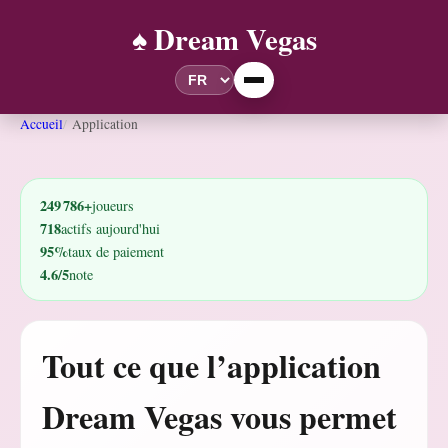
♠️ Dream Vegas
Accueil
Application
249 786+
joueurs
718
actifs aujourd'hui
95%
taux de paiement
4.6/5
note
Tout ce que l’application
Dream Vegas vous permet