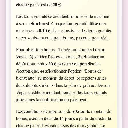
20 €
chaque palier est de
.
Les tours gratuits se créditent sur une seule machine
Starburst
à sous :
. Chaque tour gratuit utilise une
0,10 €
mise fixe de
. Les gains issus des tours gratuits
se convertissent en argent bonus, pas en argent réel.
1)
Pour obtenir le bonus :
créer un compte Dream
2)
3)
Vegas,
valider l’adresse e-mail,
effectuer un
20 €
dépôt d’au moins
par carte ou portefeuille
4)
électronique,
sélectionner l’option “Bonus de
5)
bienvenue” au moment du dépôt,
répéter sur les
deux dépôts suivants dans la période prévue. Dream
Vegas crédite le montant bonus et les tours gratuits
juste après la confirmation du paiement.
x35
Les conditions de mise sont de
sur le montant du
14 jours
bonus, avec un délai de
à partir du crédit de
chaque palier. Les gains issus des tours gratuits se