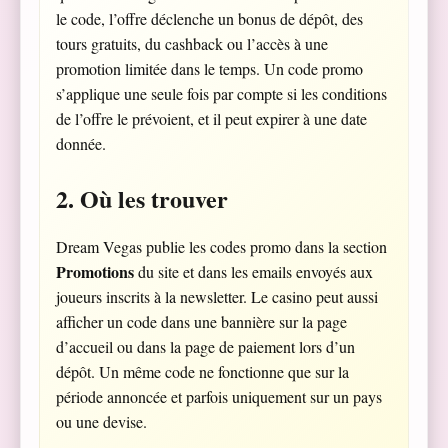
le code, l’offre déclenche un bonus de dépôt, des
tours gratuits, du cashback ou l’accès à une
promotion limitée dans le temps. Un code promo
s’applique une seule fois par compte si les conditions
de l’offre le prévoient, et il peut expirer à une date
donnée.
2. Où les trouver
Dream Vegas publie les codes promo dans la section
Promotions
du site et dans les emails envoyés aux
joueurs inscrits à la newsletter. Le casino peut aussi
afficher un code dans une bannière sur la page
d’accueil ou dans la page de paiement lors d’un
dépôt. Un même code ne fonctionne que sur la
période annoncée et parfois uniquement sur un pays
ou une devise.