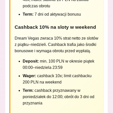
podczas obrotu
Term:
7 dni od aktywacji bonusu
Cashback 10% na sloty w weekend
Dream Vegas zwraca 10% strat netto ze slotów
z piątku–niedzieli. Cashback trafia jako środki
bonusowe i wymaga obrotu przed wypłatą.
Deposit:
min. 100 PLN w okresie piątek
00:00–niedziela 23:59
Wager:
cashback 10x; limit cashbacku
200 PLN na weekend
Term:
cashback przyznawany w
poniedziałek do 12:00; obrót do 3 dni od
przyznania