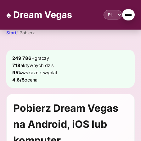
♠️ Dream Vegas
Start
Pobierz
249 786+
graczy
718
aktywnych dzis
95%
wskaznik wyplat
4.6/5
ocena
Pobierz Dream Vegas
na Android, iOS lub
komputer