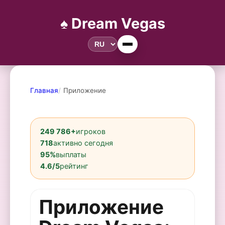
♠️ Dream Vegas
Главная
Приложение
249 786+
игроков
718
активно сегодня
95%
выплаты
4.6/5
рейтинг
Приложение