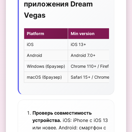
приложения Dream
Vegas
Platform
Min version
iOS
iOS 13+
Android
Android 7.0+
Windows (браузер)
Chrome 110+ / Firefox 110+ / 
macOS (браузер)
Safari 15+ / Chrome 110+
Проверь совместимость
устройства.
iOS: iPhone с iOS 13
или новее. Android: смартфон с