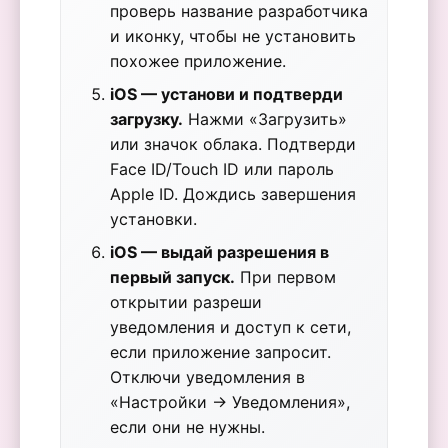
проверь название разработчика
и иконку, чтобы не установить
похожее приложение.
iOS — установи и подтверди
загрузку.
Нажми «Загрузить»
или значок облака. Подтверди
Face ID/Touch ID или пароль
Apple ID. Дождись завершения
установки.
iOS — выдай разрешения в
первый запуск.
При первом
открытии разреши
уведомления и доступ к сети,
если приложение запросит.
Отключи уведомления в
«Настройки → Уведомления»,
если они не нужны.