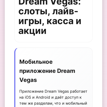
Dream Vegas:
слоты, лайв-
игры, касса и
акции
Мобильное
приложение Dream
Vegas
Приложение Dream Vegas работает
на iOS и Android и даёт доступ к
тем же разделам, что и мобильный