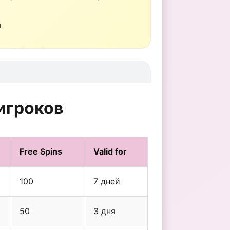
я
игроков
Free Spins
Valid for
100
7 дней
50
3 дня