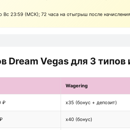
о Вс 23:59 (МСК); 72 часа на отыгрыш после начислени
в Dream Vegas для 3 типов 
Wagering
0 ₽
x35 (бонус + депозит)
 ₽
x40 (бонус)