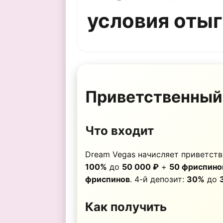
условия оты
Приветственный
Что входит
Dream Vegas начисляет приветст
100%
до
50 000 ₽
+
50 фриспино
фриспинов
. 4-й депозит:
30%
до
Как получить