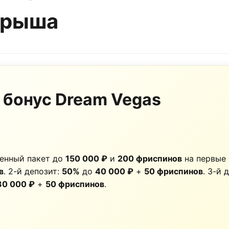
грыша
 бонус Dream Vegas
венный пакет до
150 000 ₽
и
200 фриспинов
на первые 
в
. 2-й депозит:
50%
до
40 000 ₽
+
50 фриспинов
. 3-й 
30 000 ₽
+
50 фриспинов
.