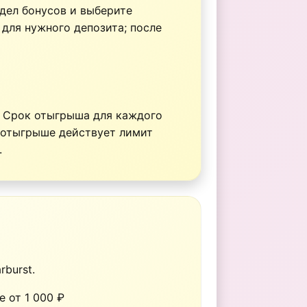
здел бонусов и выберите
 для нужного депозита; после
 Срок отыгрыша для каждого
 отыгрыше действует лимит
.
rburst.
 от 1 000 ₽