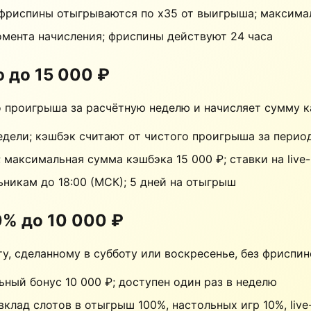
 фриспины отыгрываются по x35 от выигрыша; максима
омента начисления; фриспины действуют 24 часа
 до 15 000 ₽
о проигрыша за расчётную неделю и начисляет сумму к
едели; кэшбэк считают от чистого проигрыша за перио
 максимальная сумма кэшбэка 15 000 ₽; ставки на live
никам до 18:00 (МСК); 5 дней на отыгрыш
0% до 10 000 ₽
у, сделанному в субботу или воскресенье, без фриспин
ьный бонус 10 000 ₽; доступен один раз в неделю
вклад слотов в отыгрыш 100%, настольных игр 10%, live