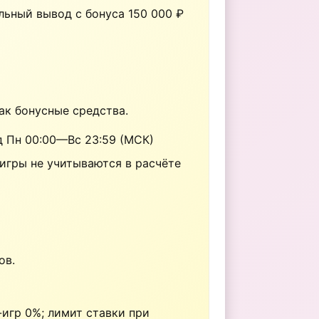
льный вывод с бонуса 150 000 ₽
ак бонусные средства.
д Пн 00:00—Вс 23:59 (МСК)
-игры не учитываются в расчёте
ов.
-игр 0%; лимит ставки при