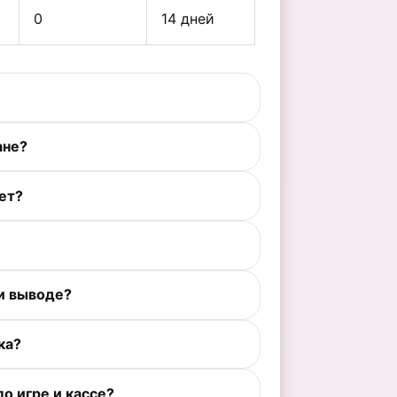
0
14 дней
ане?
ет?
ри выводе?
ка?
о игре и кассе?