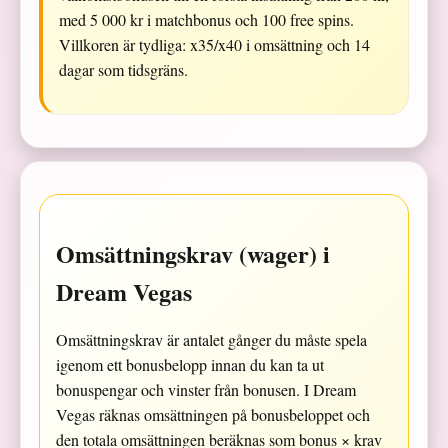
med 5 000 kr i matchbonus och 100 free spins.
Villkoren är tydliga: x35/x40 i omsättning och 14
dagar som tidsgräns.
Omsättningskrav (wager) i
Dream Vegas
Omsättningskrav är antalet gånger du måste spela
igenom ett bonusbelopp innan du kan ta ut
bonuspengar och vinster från bonusen. I Dream
Vegas räknas omsättningen på bonusbeloppet och
den totala omsättningen beräknas som bonus × krav