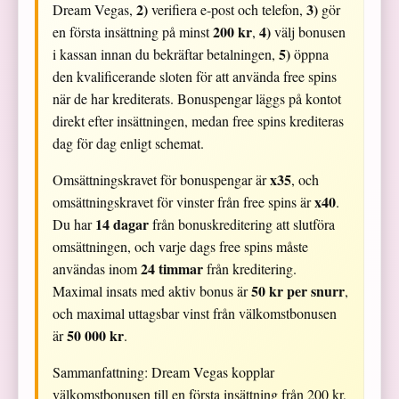
2)
3)
Dream Vegas,
verifiera e-post och telefon,
gör
200 kr
4)
en första insättning på minst
,
välj bonusen
5)
i kassan innan du bekräftar betalningen,
öppna
den kvalificerande sloten för att använda free spins
när de har krediterats. Bonuspengar läggs på kontot
direkt efter insättningen, medan free spins krediteras
dag för dag enligt schemat.
x35
Omsättningskravet för bonuspengar är
, och
x40
omsättningskravet för vinster från free spins är
.
14 dagar
Du har
från bonuskreditering att slutföra
omsättningen, och varje dags free spins måste
24 timmar
användas inom
från kreditering.
50 kr per snurr
Maximal insats med aktiv bonus är
,
och maximal uttagsbar vinst från välkomstbonusen
50 000 kr
är
.
Sammanfattning: Dream Vegas kopplar
välkomstbonusen till en första insättning från 200 kr,