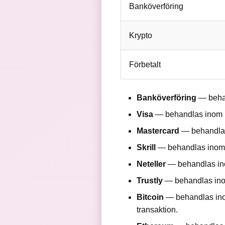
Banköverföring
Krypto
Förbetalt
Banköverföring
— behan
Visa
— behandlas inom 1
Mastercard
— behandlas
Skrill
— behandlas inom 
Neteller
— behandlas ino
Trustly
— behandlas inom
Bitcoin
— behandlas ino
transaktion.