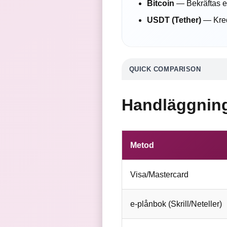
Bitcoin
— Bekräftas ef
USDT (Tether)
— Kred
QUICK COMPARISON
Handläggning
Metod
Visa/Mastercard
e-plånbok (Skrill/Neteller)