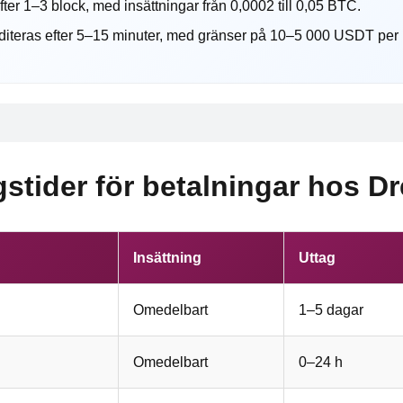
ter 1–3 block, med insättningar från 0,0002 till 0,05 BTC.
iteras efter 5–15 minuter, med gränser på 10–5 000 USDT per i
stider för betalningar hos D
Insättning
Uttag
Omedelbart
1–5 dagar
Omedelbart
0–24 h