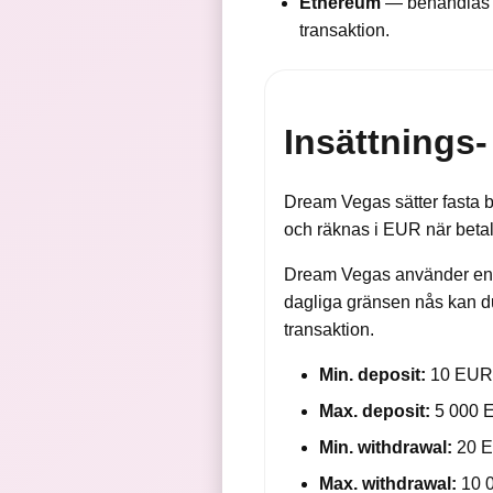
Ethereum
— behandlas i
transaktion.
Insättnings
Dream Vegas sätter fasta b
och räknas i EUR när beta
Dream Vegas använder en s
dagliga gränsen nås kan du 
transaktion.
Min. deposit:
10 EU
Max. deposit:
5 000 
Min. withdrawal:
20 
Max. withdrawal:
10 