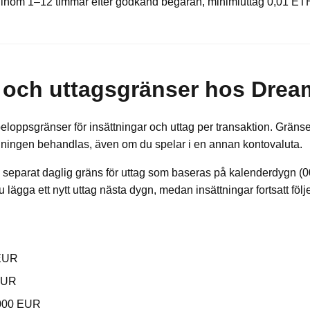
nom 1–12 timmar efter godkänd begäran, minimiuttag 0,01 ET
- och uttagsgränser hos Dre
eloppsgränser för insättningar och uttag per transaktion. Gränse
lningen behandlas, även om du spelar i en annan kontovaluta.
eparat daglig gräns för uttag som baseras på kalenderdygn (
lägga ett nytt uttag nästa dygn, medan insättningar fortsatt föl
R
EUR
EUR
000 EUR