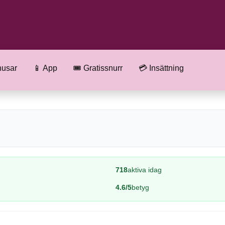
nusar
📱 App
🎟️ Gratissnurr
💳 Insättning
718
aktiva idag
4.6/5
betyg