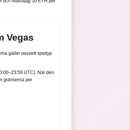
H och maxuttag 10 ETH per
am Vegas
rna gäller oavsett speltyp
00:00–23:59 UTC). När den
jer gränserna per