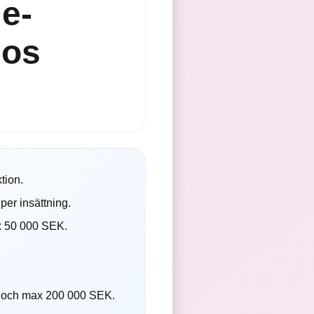
 e-
hos
tion.
er insättning.
x 50 000 SEK.
 och max 200 000 SEK.