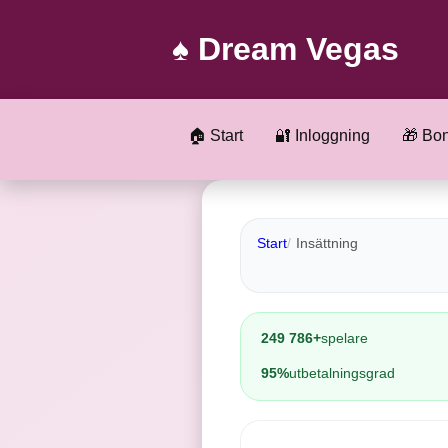
♠️ Dream Vegas
🏠 Start
🔐 Inloggning
🎁 Bo
Start
Insättning
249 786+
spelare
95%
utbetalningsgrad