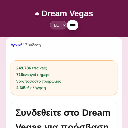
♠️ Dream Vegas
Αρχική
Σύνδεση
249.786+
παίκτες
718
ενεργοί σήμερα
95%
ποσοστό πληρωμής
4.6/5
αξιολόγηση
Συνδεθείτε στο Dream
Vegas για πρόσβαση