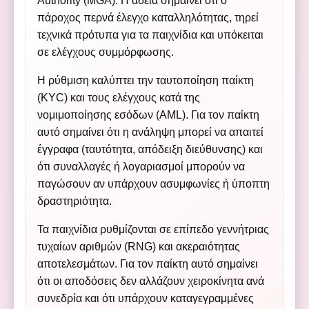
Authority (MGA). Η άδεια σημαίνει ότι ο
πάροχος περνά έλεγχο καταλληλότητας, τηρεί
τεχνικά πρότυπα για τα παιχνίδια και υπόκειται
σε ελέγχους συμμόρφωσης.
Η ρύθμιση καλύπτει την ταυτοποίηση παίκτη
(KYC) και τους ελέγχους κατά της
νομιμοποίησης εσόδων (AML). Για τον παίκτη
αυτό σημαίνει ότι η ανάληψη μπορεί να απαιτεί
έγγραφα (ταυτότητα, απόδειξη διεύθυνσης) και
ότι συναλλαγές ή λογαριασμοί μπορούν να
παγώσουν αν υπάρχουν ασυμφωνίες ή ύποπτη
δραστηριότητα.
Τα παιχνίδια ρυθμίζονται σε επίπεδο γεννήτριας
τυχαίων αριθμών (RNG) και ακεραιότητας
αποτελεσμάτων. Για τον παίκτη αυτό σημαίνει
ότι οι αποδόσεις δεν αλλάζουν χειροκίνητα ανά
συνεδρία και ότι υπάρχουν καταγεγραμμένες