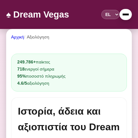
♠️ Dream Vegas
Αρχική
Αξιολόγηση
249.786+
παίκτες
718
ενεργοί σήμερα
95%
ποσοστό πληρωμής
4.6/5
αξιολόγηση
Ιστορία, άδεια και
αξιοπιστία του Dream