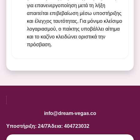
για επανενεργοποίηση μετά τη λήξη
απαιτείται επιβεβαίωση μέσω υποστήριξης
και έλεγχος ταυτότητας. Για μόνιμο κλείσιμο
λογαριασμού, ο παίκτης υποβάλλει αίτημα
και το καζίνο κλειδώνει οριστικά την
πρόσβαση.
info@dream-vegas.co
Υποστήριξη: 24/7
Άδεια: 404723032
Παίξτε υπεύθυνα και θέστε όρια.