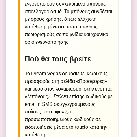
ενεργοποιούν συγκεκριμένο μπόνους
στον λογαριασμό. Το μπόνους συνδέεται
με όρους χρήσης, όπως ελάχιστη
κατάθεση, μέγιστο ποσό μπόνους,
περιορισμούς σε παιχνίδια και χρονικό
όριο ενεργοποίησης.
Πού θα τους βρείτε
Το Dream Vegas δημοσιεύει κωδικούς
προσφοράς στη σελίδα «Προσφορές»
και μέσα στον λογαριασμό, στην ενότητα
«Μπόνους». Στέλνει επίσης κωδικούς με
email ή SMS σε εγγεγραμμένους
παίκτες, και εμφανίζει
προσωποποιημένους κωδικούς σε
ειδοποιήσεις μέσα στο ταμείο κατά την
κατάθεση.