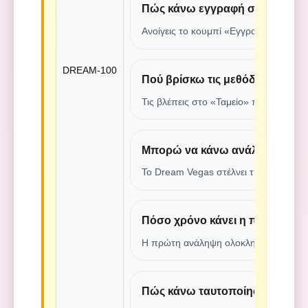
Πώς κάνω εγγραφή στο Dream V
Ανοίγεις το κουμπί «Εγγραφή», βάζεις
DREAM-100
Πού βρίσκω τις μεθόδους κατάθε
Τις βλέπεις στο «Ταμείο» πριν και με
Μπορώ να κάνω ανάληψη από το
Το Dream Vegas στέλνει την ανάληψη 
Πόσο χρόνο κάνει η πρώτη ανάλ
Η πρώτη ανάληψη ολοκληρώνεται μετά 
Πώς κάνω ταυτοποίηση στο Dre