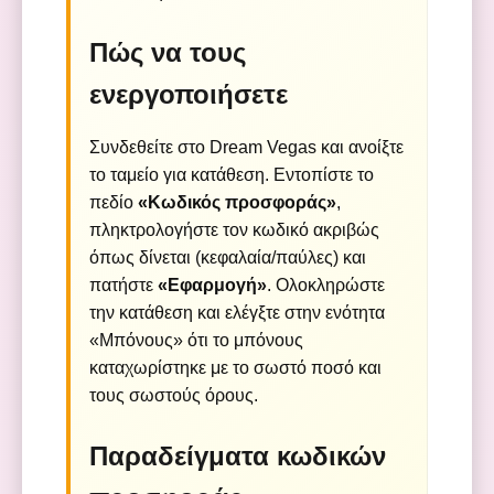
Πώς να τους
ενεργοποιήσετε
Συνδεθείτε στο Dream Vegas και ανοίξτε
το ταμείο για κατάθεση. Εντοπίστε το
πεδίο
«Κωδικός προσφοράς»
,
πληκτρολογήστε τον κωδικό ακριβώς
όπως δίνεται (κεφαλαία/παύλες) και
πατήστε
«Εφαρμογή»
. Ολοκληρώστε
την κατάθεση και ελέγξτε στην ενότητα
«Μπόνους» ότι το μπόνους
καταχωρίστηκε με το σωστό ποσό και
τους σωστούς όρους.
Παραδείγματα κωδικών