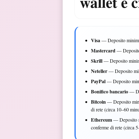
wallet e 
Visa
— Deposito minimo 
Mastercard
— Deposito 
Skrill
— Deposito minimo
Neteller
— Deposito mini
PayPal
— Deposito mini
Bonifico bancario
— Dep
Bitcoin
— Deposito mini
di rete (circa 10–60 minu
Ethereum
— Deposito m
conferme di rete (circa 5