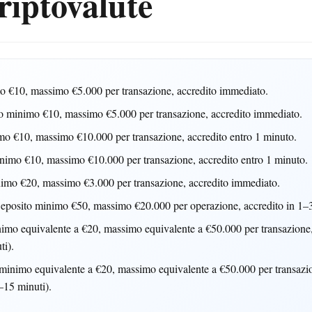
criptovalute
€10, massimo €5.000 per transazione, accredito immediato.
minimo €10, massimo €5.000 per transazione, accredito immediato.
 €10, massimo €10.000 per transazione, accredito entro 1 minuto.
mo €10, massimo €10.000 per transazione, accredito entro 1 minuto.
mo €20, massimo €3.000 per transazione, accredito immediato.
osito minimo €50, massimo €20.000 per operazione, accredito in 1–3 g
mo equivalente a €20, massimo equivalente a €50.000 per transazione
ti).
inimo equivalente a €20, massimo equivalente a €50.000 per transazi
–15 minuti).