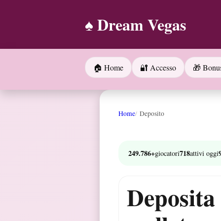
♠️ Dream Vegas
🏠 Home
🔐 Accesso
🎁 Bonu
Home
Deposito
249.786+
718
giocatori
attivi oggi
Deposita