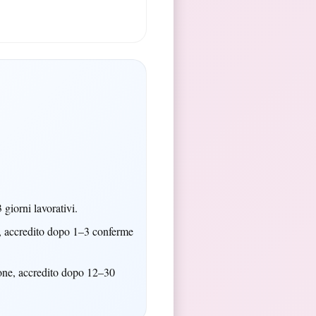
iorni lavorativi.
, accredito dopo 1–3 conferme
one, accredito dopo 12–30