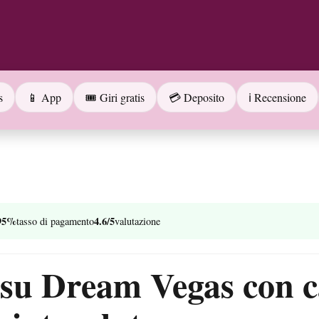
s
📱 App
🎟️ Giri gratis
💳 Deposito
ℹ️ Recensione
95%
4.6/5
tasso di pagamento
valutazione
 su Dream Vegas con c