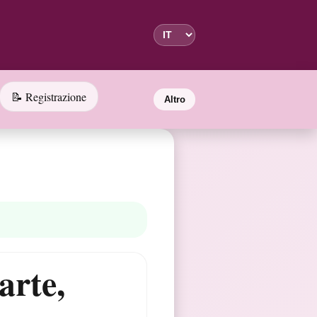
📝 Registrazione
Altro
arte,