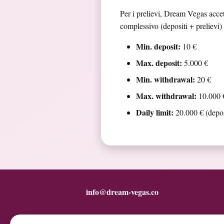
Per i prelievi, Dream Vegas accett
complessivo (depositi + prelievi)
Min. deposit:
10 €
Max. deposit:
5.000 €
Min. withdrawal:
20 €
Max. withdrawal:
10.000 
Daily limit:
20.000 € (depos
info@dream-vegas.co