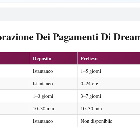
orazione Dei Pagamenti Di Drea
Deposito
Prelievo
Istantaneo
1–5 giorni
Istantaneo
0–24 ore
1–3 giorni
3–7 giorni
10–30 min
10–30 min
Istantaneo
Non disponibile