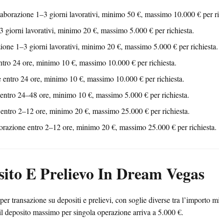
borazione 1–3 giorni lavorativi, minimo 50 €, massimo 10.000 € per ri
giorni lavorativi, minimo 20 €, massimo 5.000 € per richiesta.
ne 1–3 giorni lavorativi, minimo 20 €, massimo 5.000 € per richiesta.
ro 24 ore, minimo 10 €, massimo 10.000 € per richiesta.
entro 24 ore, minimo 10 €, massimo 10.000 € per richiesta.
ntro 24–48 ore, minimo 10 €, massimo 5.000 € per richiesta.
ntro 2–12 ore, minimo 20 €, massimo 25.000 € per richiesta.
azione entro 2–12 ore, minimo 20 €, massimo 25.000 € per richiesta.
sito E Prelievo In Dream Vegas
per transazione su depositi e prelievi, con soglie diverse tra l’importo 
il deposito massimo per singola operazione arriva a 5.000 €.