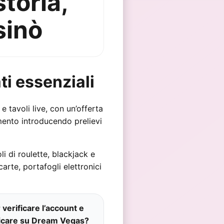
toria,
sinò
i essenziali
 tavoli live, con un’offerta
mento introducendo prelievi
i di roulette, blackjack e
arte, portafogli elettronici
verificare l’account e
ricare su Dream Vegas?