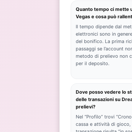
Quanto tempo ci mette 
Vegas e cosa può rallen
Il tempo dipende dal met
elettronici sono in genere
del bonifico. La prima ri
passaggi se l’account non 
metodo di prelievo non c
per il deposito.
Dove posso vedere lo sto
delle transazioni su Dre
prelievi?
Nel “Profilo” trovi “Cron
cassa e attività di gioco, 
transazione risulta “in so