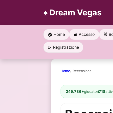
♠️ Dream Vegas
🏠 Home
🔐 Accesso
🎁 B
📝 Registrazione
Home
Recensione
249.786+
giocatori
718
attiv