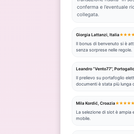
conferma e l’eventuale ric
collegata.
Giorgia Lattanzi, Italia
★★★
Il bonus di benvenuto si è att
senza sorprese nelle regole.
Leandro “Vento77”, Portogall
Il prelievo su portafoglio ele
documenti è stata più lunga d
Mila Kordić, Croazia
★★★★
La selezione di slot è ampia e 
mobile.