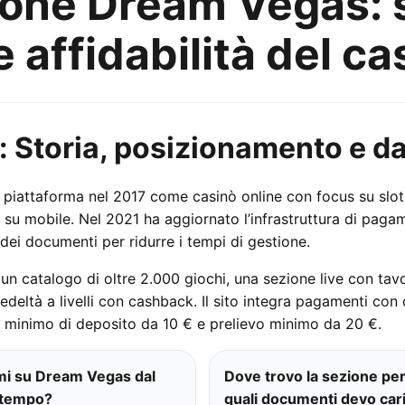
one Dream Vegas: s
e affidabilità del ca
Storia, posizionamento e dat
piattaforma nel 2017 come casinò online con focus su slot e
 su mobile. Nel 2021 ha aggiornato l’infrastruttura di paga
dei documenti per ridurre i tempi di gestione.
un catalogo di oltre 2.000 giochi, una sezione live con tavol
eltà a livelli con cashback. Il sito integra pagamenti con c
o minimo di deposito da 10 € e prelievo minimo da 20 €.
mi su Dream Vegas dal
Dove trovo la sezione per 
 tempo?
quali documenti devo ca