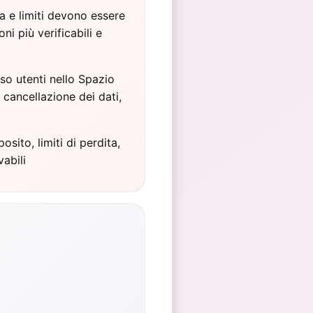
ta e limiti devono essere
ni più verificabili e
so utenti nello Spazio
cancellazione dei dati,
sito, limiti di perdita,
vabili