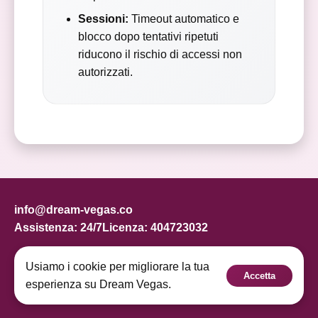
Sessioni:
Timeout automatico e
blocco dopo tentativi ripetuti
riducono il rischio di accessi non
autorizzati.
info@dream-vegas.co
Assistenza: 24/7
Licenza: 404723032
Gioca responsabilmente: vietato ai minori di 18 anni.
Usiamo i cookie per migliorare la tua
Accetta
© 2019 -
2026
Dream Vegas.
esperienza su Dream Vegas.