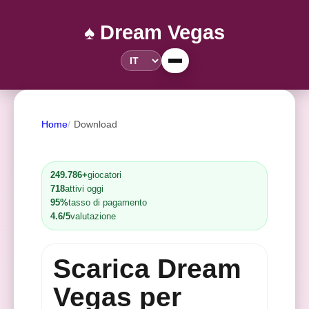
♠️ Dream Vegas
Home
Download
249.786+
giocatori
718
attivi oggi
95%
tasso di pagamento
4.6/5
valutazione
Scarica Dream
Vegas per