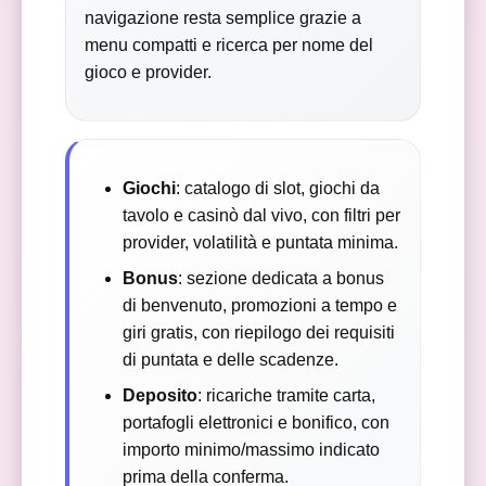
navigazione resta semplice grazie a
menu compatti e ricerca per nome del
gioco e provider.
Giochi
: catalogo di slot, giochi da
tavolo e casinò dal vivo, con filtri per
provider, volatilità e puntata minima.
Bonus
: sezione dedicata a bonus
di benvenuto, promozioni a tempo e
giri gratis, con riepilogo dei requisiti
di puntata e delle scadenze.
Deposito
: ricariche tramite carta,
portafogli elettronici e bonifico, con
importo minimo/massimo indicato
prima della conferma.