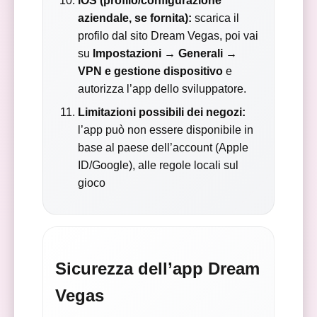
iOS (profilo/configurazione
aziendale, se fornita):
scarica il
profilo dal sito Dream Vegas, poi vai
su
Impostazioni → Generali →
VPN e gestione dispositivo
e
autorizza l’app dello sviluppatore.
Limitazioni possibili dei negozi:
l’app può non essere disponibile in
base al paese dell’account (Apple
ID/Google), alle regole locali sul
gioco
Sicurezza dell’app Dream
Vegas