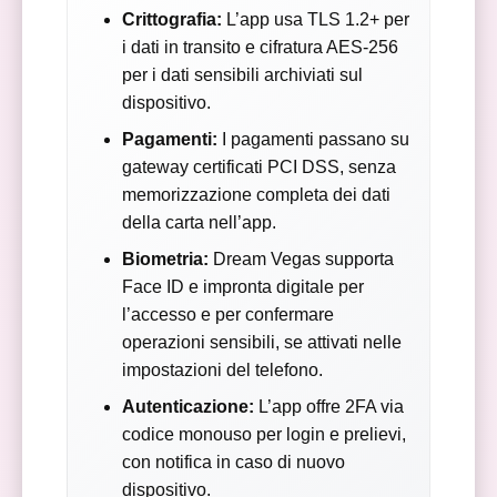
Crittografia:
L’app usa TLS 1.2+ per
i dati in transito e cifratura AES-256
per i dati sensibili archiviati sul
dispositivo.
Pagamenti:
I pagamenti passano su
gateway certificati PCI DSS, senza
memorizzazione completa dei dati
della carta nell’app.
Biometria:
Dream Vegas supporta
Face ID e impronta digitale per
l’accesso e per confermare
operazioni sensibili, se attivati nelle
impostazioni del telefono.
Autenticazione:
L’app offre 2FA via
codice monouso per login e prelievi,
con notifica in caso di nuovo
dispositivo.