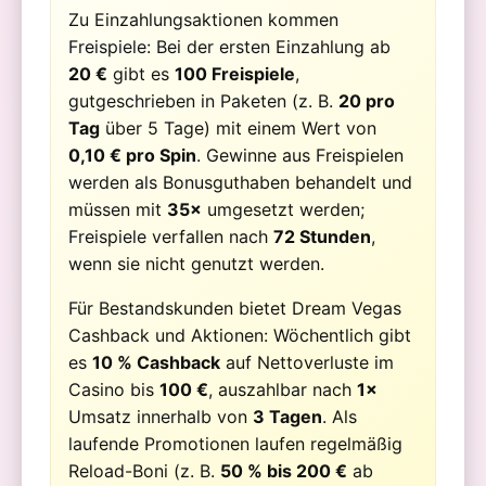
Zu Einzahlungsaktionen kommen
Freispiele: Bei der ersten Einzahlung ab
20 €
gibt es
100 Freispiele
,
gutgeschrieben in Paketen (z. B.
20 pro
Tag
über 5 Tage) mit einem Wert von
0,10 € pro Spin
. Gewinne aus Freispielen
werden als Bonusguthaben behandelt und
müssen mit
35×
umgesetzt werden;
Freispiele verfallen nach
72 Stunden
,
wenn sie nicht genutzt werden.
Für Bestandskunden bietet Dream Vegas
Cashback und Aktionen: Wöchentlich gibt
es
10 % Cashback
auf Nettoverluste im
Casino bis
100 €
, auszahlbar nach
1×
Umsatz innerhalb von
3 Tagen
. Als
laufende Promotionen laufen regelmäßig
Reload-Boni (z. B.
50 % bis 200 €
ab