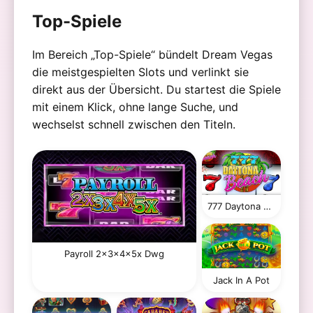
Top-Spiele
Im Bereich „Top-Spiele“ bündelt Dream Vegas
die meistgespielten Slots und verlinkt sie
direkt aus der Übersicht. Du startest die Spiele
mit einem Klick, ohne lange Suche, und
wechselst schnell zwischen den Titeln.
777 Daytona Beach
Payroll 2x3x4x5x Dwg
Jack In A Pot