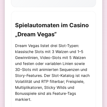
Spielautomaten im Casino
„Dream Vegas“
Dream Vegas listet drei Slot-Typen:
klassische Slots mit 3 Walzen und 1–5
Gewinnlinien, Video-Slots mit 5 Walzen
und festen oder variablen Linien sowie
3D-Slots mit animierten Sequenzen und
Story-Features. Der Slot-Katalog ist nach
Volatilität und RTP filterbar; Freispiele,
Multiplikatoren, Sticky Wilds und
Bonusspiele sind als Feature-Tags
markiert.