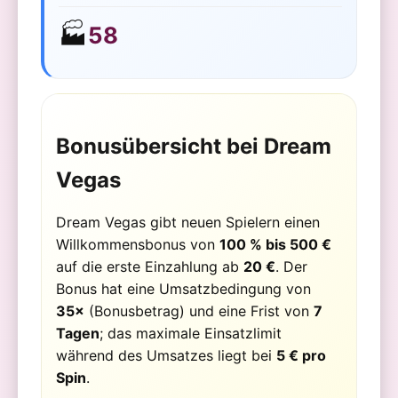
🏭
58
Bonusübersicht bei Dream
Vegas
Dream Vegas gibt neuen Spielern einen
Willkommensbonus von
100 % bis 500 €
auf die erste Einzahlung ab
20 €
. Der
Bonus hat eine Umsatzbedingung von
35×
(Bonusbetrag) und eine Frist von
7
Tagen
; das maximale Einsatzlimit
während des Umsatzes liegt bei
5 € pro
Spin
.