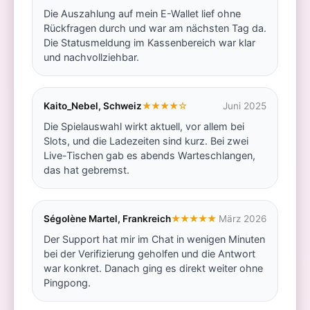
Die Auszahlung auf mein E-Wallet lief ohne
Rückfragen durch und war am nächsten Tag da.
Die Statusmeldung im Kassenbereich war klar
und nachvollziehbar.
Kaito_Nebel, Schweiz
★★★★☆
Juni 2025
Die Spielauswahl wirkt aktuell, vor allem bei
Slots, und die Ladezeiten sind kurz. Bei zwei
Live-Tischen gab es abends Warteschlangen,
das hat gebremst.
Ségolène Martel, Frankreich
★★★★★
März 2026
Der Support hat mir im Chat in wenigen Minuten
bei der Verifizierung geholfen und die Antwort
war konkret. Danach ging es direkt weiter ohne
Pingpong.