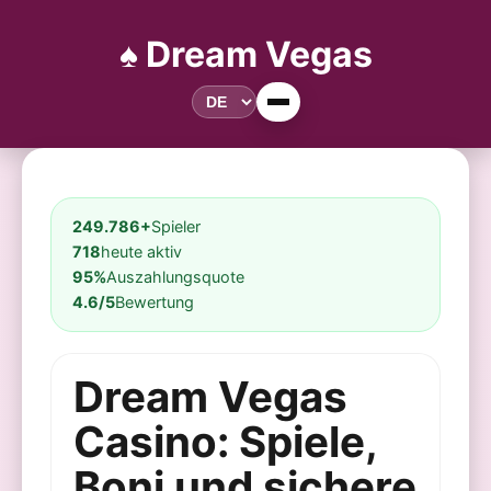
♠️ Dream Vegas
249.786+
Spieler
718
heute aktiv
95%
Auszahlungsquote
4.6/5
Bewertung
Dream Vegas
Casino: Spiele,
Boni und sichere