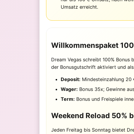
Umsatz erreicht.
Willkommenspaket 100%
Dream Vegas schreibt 100% Bonus bis
der Bonusgutschrift aktiviert und a
Deposit:
Mindesteinzahlung 20 €
Wager:
Bonus 35x; Gewinne aus 
Term:
Bonus und Freispiele inn
Weekend Reload 50% b
Jeden Freitag bis Sonntag bietet D