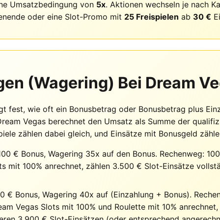
eine Umsatzbedingung von
5x
. Aktionen wechseln je nach Ka
nende oder eine Slot-Promo mit
25 Freispielen
ab
30 €
Ei
en (Wagering) Bei Dream V
t fest, wie oft ein Bonusbetrag oder Bonusbetrag plus Ei
Dream Vegas berechnet den Umsatz als Summe der qualifizi
e Spiele zählen dabei gleich, und Einsätze mit Bonusgeld zäh
100 € Bonus, Wagering 35x auf den Bonus. Rechenweg: 100 
 mit 100% anrechnet, zählen 3.500 € Slot-Einsätze vollstä
0 € Bonus, Wagering 40x auf (Einzahlung + Bonus). Reche
eam Vegas Slots mit 100% und Roulette mit 10% anrechnet, 
eren 3.900 € Slot-Einsätzen (oder entsprechend angerechne