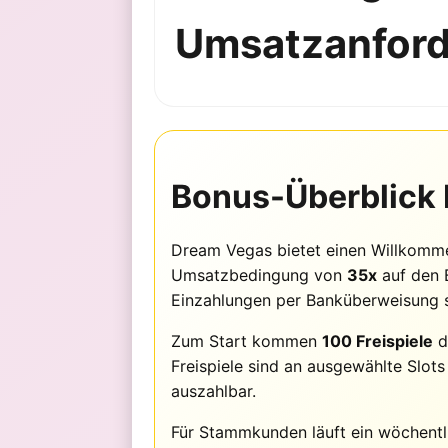
Umsatzanfor
Bonus-Überblick 
Dream Vegas bietet einen Willkom
Umsatzbedingung von
35x
auf den 
Einzahlungen per Banküberweisung 
Zum Start kommen
100 Freispiele
d
Freispiele sind an ausgewählte Slot
auszahlbar.
Für Stammkunden läuft ein wöchent