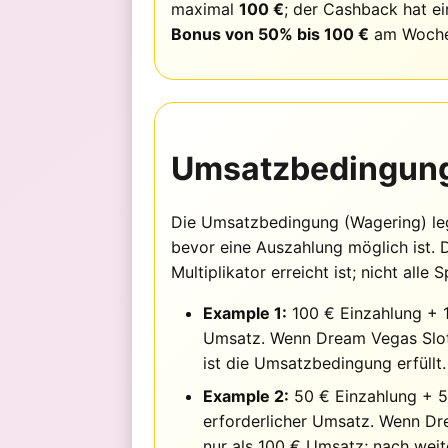
maximal
100 €
; der Cashback hat 
Bonus von 50% bis 100 €
am Woche
Umsatzbedingung
Die Umsatzbedingung (Wagering) leg
bevor eine Auszahlung möglich ist. 
Multiplikator erreicht ist; nicht all
Example 1:
100 € Einzahlung + 
Umsatz. Wenn Dream Vegas Slots
ist die Umsatzbedingung erfüllt.
Example 2:
50 € Einzahlung + 5
erforderlicher Umsatz. Wenn Dr
nur als 100 € Umsatz; nach weit