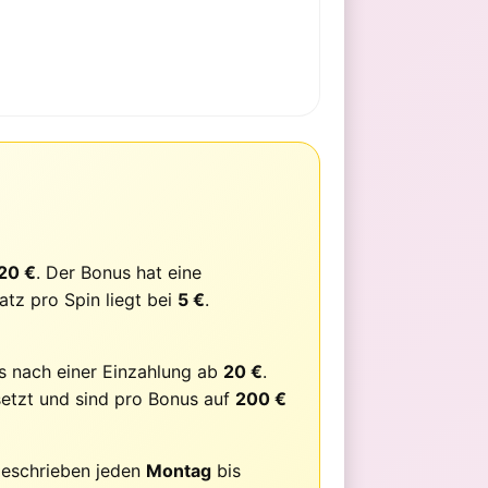
20 €
. Der Bonus hat eine
atz pro Spin liegt bei
5 €
.
ls nach einer Einzahlung ab
20 €
.
tzt und sind pro Bonus auf
200 €
geschrieben jeden
Montag
bis