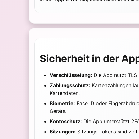
Sicherheit in der A
Verschlüsselung:
Die App nutzt TLS 1
Zahlungsschutz:
Kartenzahlungen lau
Kartendaten.
Biometrie:
Face ID oder Fingerabdruc
Geräts.
Kontoschutz:
Die App unterstützt 2F
Sitzungen:
Sitzungs-Tokens sind zeit