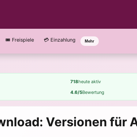
🎟️ Freispiele
💳 Einzahlung
Mehr
718
heute aktiv
4.6/5
Bewertung
load: Versionen für A