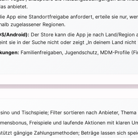
das anbietet.
e App eine Standortfreigabe anfordert, erteile sie nur, wen
halb zugelassener Regionen.
OS/Android):
Der Store kann die App je nach Land/Region a
int sie in der Suche nicht oder zeigt „In deinem Land nicht 
nkungen:
Familienfreigaben, Jugendschutz, MDM-Profile (F
sino und Tischspiele; Filter sortieren nach Anbieter, Them
ommensbonus, Freispiele und laufende Aktionen mit klaren
stützt gängige Zahlungsmethoden; Beträge lassen sich spei