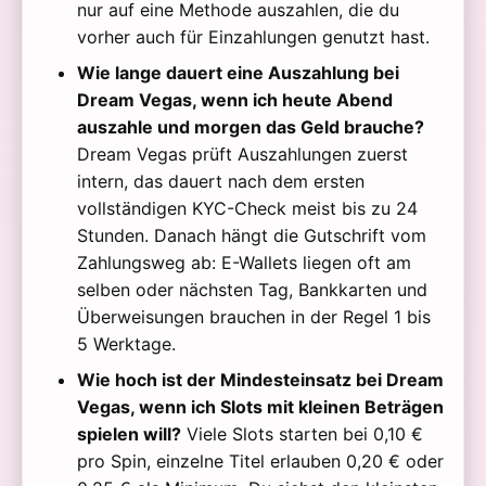
nur auf eine Methode auszahlen, die du
vorher auch für Einzahlungen genutzt hast.
Wie lange dauert eine Auszahlung bei
Dream Vegas, wenn ich heute Abend
auszahle und morgen das Geld brauche?
Dream Vegas prüft Auszahlungen zuerst
intern, das dauert nach dem ersten
vollständigen KYC-Check meist bis zu 24
Stunden. Danach hängt die Gutschrift vom
Zahlungsweg ab: E-Wallets liegen oft am
selben oder nächsten Tag, Bankkarten und
Überweisungen brauchen in der Regel 1 bis
5 Werktage.
Wie hoch ist der Mindesteinsatz bei Dream
Vegas, wenn ich Slots mit kleinen Beträgen
spielen will?
Viele Slots starten bei 0,10 €
pro Spin, einzelne Titel erlauben 0,20 € oder