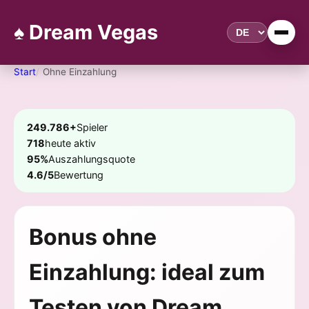
♠️ Dream Vegas
Start
Ohne Einzahlung
249.786+
Spieler
718
heute aktiv
95%
Auszahlungsquote
4.6/5
Bewertung
Bonus ohne
Einzahlung: ideal zum
Testen von Dream