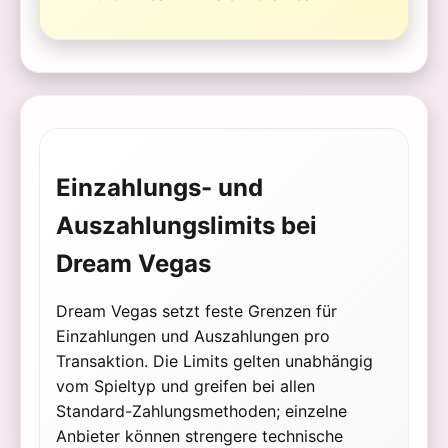
Einzahlungs- und
Auszahlungslimits bei
Dream Vegas
Dream Vegas setzt feste Grenzen für
Einzahlungen und Auszahlungen pro
Transaktion. Die Limits gelten unabhängig
vom Spieltyp und greifen bei allen
Standard-Zahlungsmethoden; einzelne
Anbieter können strengere technische