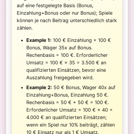
auf eine festgelegte Basis (Bonus,
Einzahlung+Bonus oder nur Bonus); Spiele
können je nach Beitrag unterschiedlich stark
zählen.
Example 1:
100 € Einzahlung + 100 €
Bonus, Wager 35x auf Bonus.
Rechenbasis = 100 €. Erforderlicher
Umsatz = 100 € × 35 = 3.500 € an
qualifizierten Einsätzen, bevor eine
Auszahlung freigegeben wird.
Example 2:
50 € Bonus, Wager 40x auf
Einzahlung+Bonus, Einzahlung 50 €.
Rechenbasis = 50 € + 50 € = 100 €.
Erforderlicher Umsatz = 100 € × 40 =
4.000 € an qualifizierten Einsätzen;
wenn ein Spiel nur 10% beiträgt, zählen
10 € Einsatz nur als 1 € Umsatz.