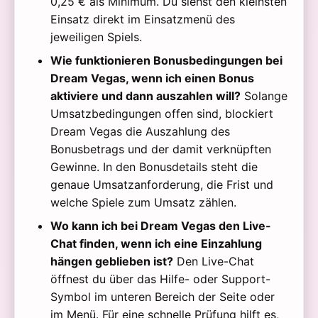
0,25 € als Minimum. Du siehst den kleinsten
Einsatz direkt im Einsatzmenü des
jeweiligen Spiels.
Wie funktionieren Bonusbedingungen bei
Dream Vegas, wenn ich einen Bonus
aktiviere und dann auszahlen will?
Solange
Umsatzbedingungen offen sind, blockiert
Dream Vegas die Auszahlung des
Bonusbetrags und der damit verknüpften
Gewinne. In den Bonusdetails steht die
genaue Umsatzanforderung, die Frist und
welche Spiele zum Umsatz zählen.
Wo kann ich bei Dream Vegas den Live-
Chat finden, wenn ich eine Einzahlung
hängen geblieben ist?
Den Live-Chat
öffnest du über das Hilfe- oder Support-
Symbol im unteren Bereich der Seite oder
im Menü. Für eine schnelle Prüfung hilft es,