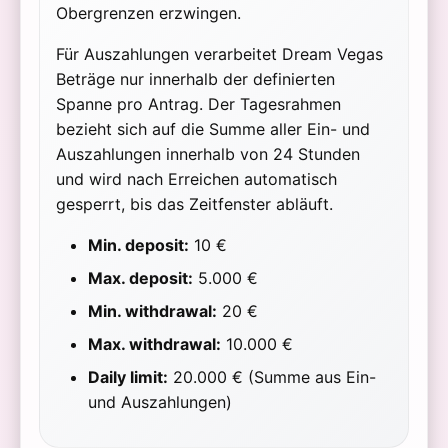
Obergrenzen erzwingen.
Für Auszahlungen verarbeitet Dream Vegas
Beträge nur innerhalb der definierten
Spanne pro Antrag. Der Tagesrahmen
bezieht sich auf die Summe aller Ein- und
Auszahlungen innerhalb von 24 Stunden
und wird nach Erreichen automatisch
gesperrt, bis das Zeitfenster abläuft.
Min. deposit:
10 €
Max. deposit:
5.000 €
Min. withdrawal:
20 €
Max. withdrawal:
10.000 €
Daily limit:
20.000 € (Summe aus Ein-
und Auszahlungen)