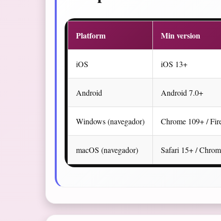
Platform
Min version
iOS
iOS 13+
Android
Android 7.0+
Windows (navegador)
Chrome 109+ / Fir
macOS (navegador)
Safari 15+ / Chro