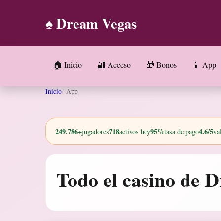
♠️ Dream Vegas
🏠 Inicio
🔐 Acceso
🎁 Bonos
📱 App
Inicio
App
249.786+
718
95%
4.6/5
jugadores
activos hoy
tasa de pago
va
Todo el casino de D