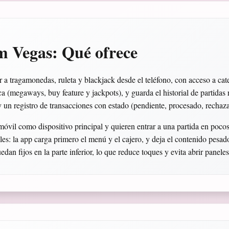
m Vegas: Qué ofrece
a tragamonedas, ruleta y blackjack desde el teléfono, con acceso a ca
a (megaways, buy feature y jackpots), y guarda el historial de partidas r
 y un registro de transacciones con estado (pendiente, procesado, rechaz
óvil como dispositivo principal y quieren entrar a una partida en poco
les: la app carga primero el menú y el cajero, y deja el contenido pesado
edan fijos en la parte inferior, lo que reduce toques y evita abrir panele