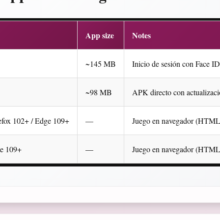
App size
Notes
~145 MB
Inicio de sesión con Face I
~98 MB
APK directo con actualizacio
efox 102+ / Edge 109+
—
Juego en navegador (HTML5) 
me 109+
—
Juego en navegador (HTML5)