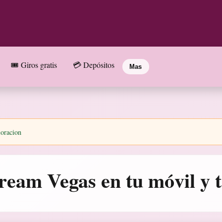
🎟️ Giros gratis
💳 Depósitos
Mas
loracion
ream Vegas en tu móvil y t