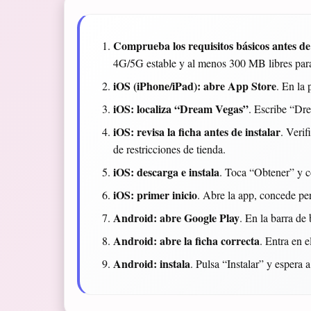
Comprueba los requisitos básicos antes d
4G/5G estable y al menos 300 MB libres para
iOS (iPhone/iPad): abre App Store
. En la 
iOS: localiza “Dream Vegas”
. Escribe “Dre
iOS: revisa la ficha antes de instalar
. Verif
de restricciones de tienda.
iOS: descarga e instala
. Toca “Obtener” y c
iOS: primer inicio
. Abre la app, concede per
Android: abre Google Play
. En la barra d
Android: abre la ficha correcta
. Entra en 
Android: instala
. Pulsa “Instalar” y espera a