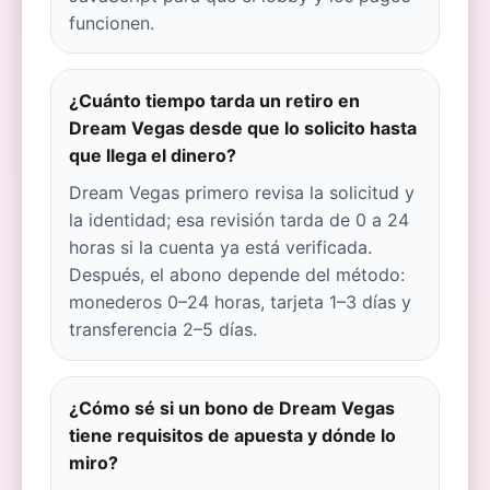
funcionen.
¿Cuánto tiempo tarda un retiro en
Dream Vegas desde que lo solicito hasta
que llega el dinero?
Dream Vegas primero revisa la solicitud y
la identidad; esa revisión tarda de 0 a 24
horas si la cuenta ya está verificada.
Después, el abono depende del método:
monederos 0–24 horas, tarjeta 1–3 días y
transferencia 2–5 días.
¿Cómo sé si un bono de Dream Vegas
tiene requisitos de apuesta y dónde lo
miro?