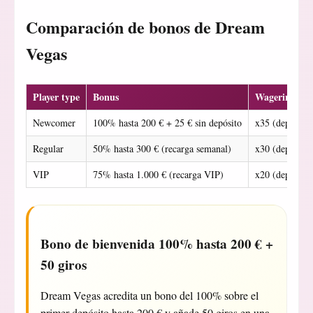
Comparación de bonos de Dream
Vegas
Player type
Bonus
Wagering
Newcomer
100% hasta 200 € + 25 € sin depósito
x35 (depósito 
Regular
50% hasta 300 € (recarga semanal)
x30 (depósito
VIP
75% hasta 1.000 € (recarga VIP)
x20 (depósito
Bono de bienvenida 100% hasta 200 € +
50 giros
Dream Vegas acredita un bono del 100% sobre el
primer depósito hasta 200 € y añade 50 giros en una