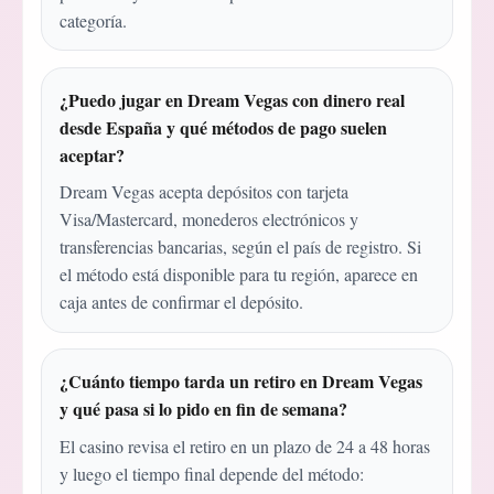
categoría.
¿Puedo jugar en Dream Vegas con dinero real
desde España y qué métodos de pago suelen
aceptar?
Dream Vegas acepta depósitos con tarjeta
Visa/Mastercard, monederos electrónicos y
transferencias bancarias, según el país de registro. Si
el método está disponible para tu región, aparece en
caja antes de confirmar el depósito.
¿Cuánto tiempo tarda un retiro en Dream Vegas
y qué pasa si lo pido en fin de semana?
El casino revisa el retiro en un plazo de 24 a 48 horas
y luego el tiempo final depende del método: