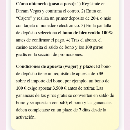
Cómo obtenerlo (paso a paso):
1) Regístrate en
Dream Vegas y confirma el correo. 2) Entra en
20 €
“Cajero” y realiza un primer depósito de
o más
con tarjeta o monedero electrónico. 3) En la pantalla
bono de bienvenida 100%
de depósito selecciona el
antes de confirmar el pago. 4) Tras el abono, el
100 giros
casino acredita el saldo de bono y los
gratis
en la sección de promociones.
Condiciones de apuesta (wager) y plazo:
El bono
x35
de depósito tiene un requisito de apuesta de
sobre el importe del bono; por ejemplo, un bono de
100 €
3.500 €
exige apostar
antes de retirar. Las
ganancias de los giros gratis se convierten en saldo de
x40
bono y se apuestan con
; el bono y las ganancias
7 días
deben completarse en un plazo de
desde la
activación.