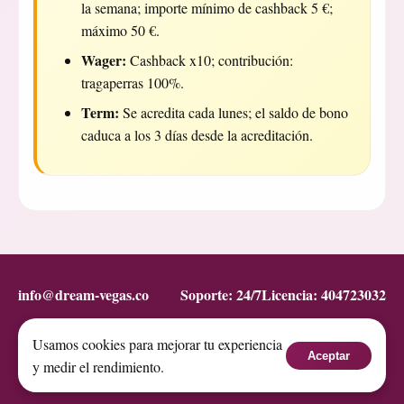
la semana; importe mínimo de cashback 5 €;
máximo 50 €.
Wager:
Cashback x10; contribución:
tragaperras 100%.
Term:
Se acredita cada lunes; el saldo de bono
caduca a los 3 días desde la acreditación.
info@dream-vegas.co
Soporte: 24/7
Licencia: 404723032
Juega con responsabilidad. Solo para mayores de 18 años.
Usamos cookies para mejorar tu experiencia
© 2019 -
2026
Dream Vegas.
Aceptar
y medir el rendimiento.