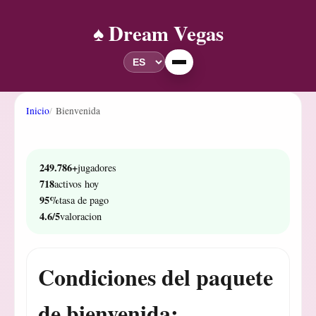
♠️ Dream Vegas
Inicio
Bienvenida
249.786+
jugadores
718
activos hoy
95%
tasa de pago
4.6/5
valoracion
Condiciones del paquete
de bienvenida: