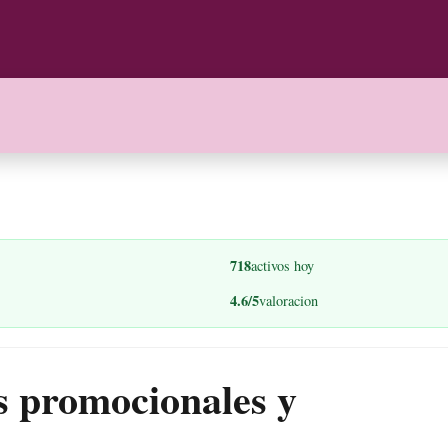
718
activos hoy
4.6/5
valoracion
s promocionales y