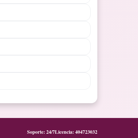
Soporte: 24/7
Licencia: 404723032