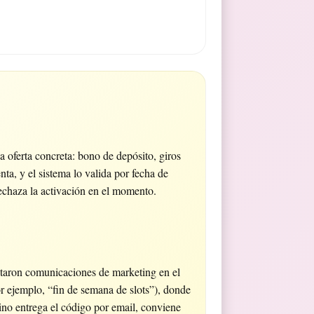
 oferta concreta: bono de depósito, giros
ta, y el sistema lo valida por fecha de
echaza la activación en el momento.
ptaron comunicaciones de marketing en el
r ejemplo, “fin de semana de slots”), donde
sino entrega el código por email, conviene