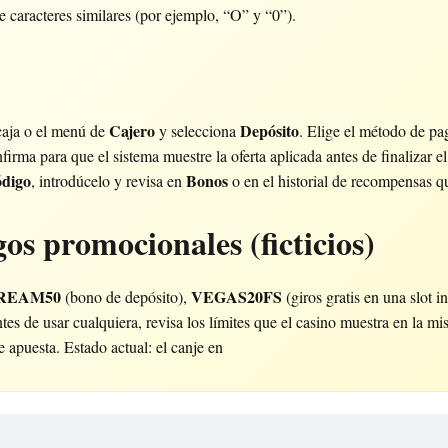
e caracteres similares (por ejemplo, “O” y “0”).
Cajero
Depósito
caja o el menú de
y selecciona
. Elige el método de pa
firma para que el sistema muestre la oferta aplicada antes de finalizar el
ódigo
Bonos
, introdúcelo y revisa en
o en el historial de recompensas q
os promocionales (ficticios)
REAM50
VEGAS20FS
(bono de depósito),
(giros gratis en una slot i
tes de usar cualquiera, revisa los límites que el casino muestra en la m
e apuesta. Estado actual: el canje en