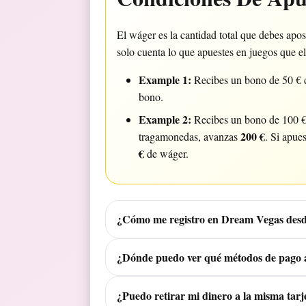
El wáger es la cantidad total que debes apos
solo cuenta lo que apuestes en juegos que el
Example 1:
Recibes un bono de 50 € 
bono.
Example 2:
Recibes un bono de 100 € 
200 €
tragamonedas, avanzas
. Si apue
€
de wáger.
¿Cómo me registro en Dream Vegas desde
¿Dónde puedo ver qué métodos de pago a
¿Puedo retirar mi dinero a la misma tarj