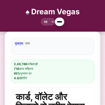
♠️ Dream Vegas
मुखपृष्ठ
जमा
2,49,786+
खिलाड़ी
718
आज सक्रिय
95%
भुगतान दर
4.6/5
रेटिंग
कार्ड, वॉलेट और