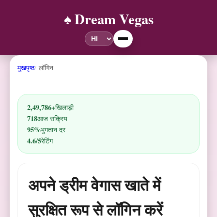
♠️ Dream Vegas
मुखपृष्ठ
लॉगिन
2,49,786+
खिलाड़ी
718
आज सक्रिय
95%
भुगतान दर
4.6/5
रेटिंग
अपने ड्रीम वेगास खाते में
सुरक्षित रूप से लॉगिन करें