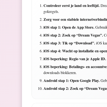
Controleer eerst je land en leeftijd.
Drea
gokregels.
Zorg voor een stabiele internetverbindi
iOS stap 1: Open de App Store.
Gebruik 
iOS stap 2: Zoek op “Dream Vegas”.
Co
iOS stap 3: Tik op “Download”.
iOS kan
iOS stap 4: Wacht op installatie en ope
iOS beperking: Regio van je Apple ID.
iOS beperking: Betalings- en accountve
downloads blokkeren.
Android stap 1: Open Google Play.
Gebru
Android stap 2: Zoek op “Dream Vega