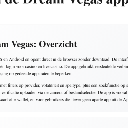
am Vegas: Overzicht
en Android en opent direct in de browser zonder download. De interfa
én login voor casino en live casino. De app gebruikt versleutelde verb
egang op gedeelde apparaten te beperken.
o met filters op provider, volatiliteit en speltype, plus een zoekfunctie o
) en verificatie uploaden via de camera of bestandselectie. De app is voor
art of e-wallet, en voor gebruikers die liever geen aparte app uit de Ap