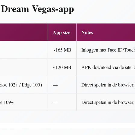
l Dream Vegas-app
App size
Notes
~165 MB
Inloggen met Face ID/Touch
~120 MB
APK-download via de site; 
efox 102+ / Edge 109+
—
Direct spelen in de browser
me 109+
—
Direct spelen in de browse