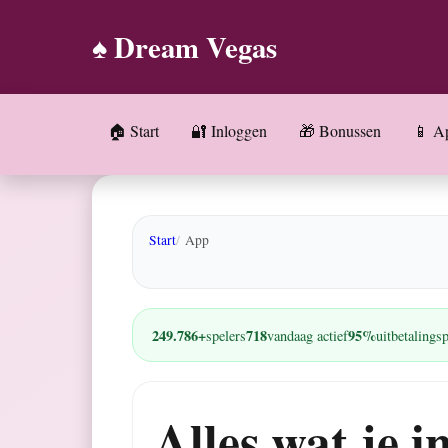
♠️ Dream Vegas
🏠 Start
🔐 Inloggen
🎁 Bonussen
📱 A
Start
App
249.786+
718
95%
spelers
vandaag actief
uitbetalings
Alles wat je 