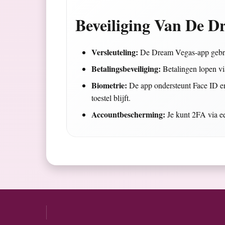
Beveiliging Van De 
Versleuteling:
De Dream Vegas-app gebruik
Betalingsbeveiliging:
Betalingen lopen vi
Biometrie:
De app ondersteunt Face ID en 
toestel blijft.
Accountbescherming:
Je kunt 2FA via ee