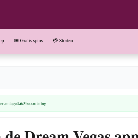
pp
🎟️ Gratis spins
💳 Storten
4.6/5
percentage
beoordeling
in de Dream Vegas app