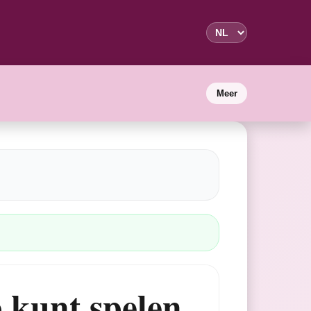
Meer
 kunt spelen