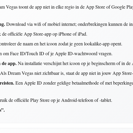
m Vegas toont de app niet in elke regio in de App Store of Google Pla
ng.
Download via wifi of mobiel internet; onderbrekingen kunnen de ins
de officiële App Store-app op iPhone of iPad.
ntroleer de naam en het icoon zodat je geen lookalike-app opent.
 om Face ID/Touch ID of je Apple ID-wachtwoord vragen.
n de app.
Na installatie verschijnt het icoon op je beginscherm of in de
Als Dream Vegas niet zichtbaar is, staat de app niet in jouw App Store-r
reisten.
Een Apple ID zonder geldige betaalmethode of met beperkingen
ik de officiële Play Store op je Android-telefoon of -tablet.
s”.