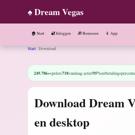
♠️ Dream Vegas
🏠 Start
🔐 Inloggen
🎁 Bonussen
📱 App
Start
Download
249.786+
718
95%
spelers
vandaag actief
uitbetalingspercent
Download Dream Ve
en desktop