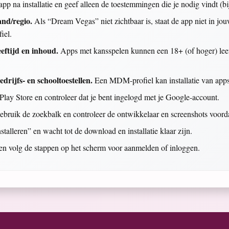
pp na installatie en geef alleen de toestemmingen die je nodig vindt (b
and/regio.
Als “Dream Vegas” niet zichtbaar is, staat de app niet in jo
iel.
eftijd en inhoud.
Apps met kansspelen kunnen een 18+ (of hoger) leeft
rijfs- en schooltoestellen.
Een MDM-profiel kan installatie van apps
lay Store en controleer dat je bent ingelogd met je Google-account.
bruik de zoekbalk en controleer de ontwikkelaar en screenshots voordat 
stalleren” en wacht tot de download en installatie klaar zijn.
 en volg de stappen op het scherm voor aanmelden of inloggen.