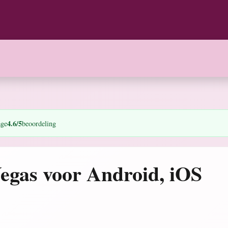
4.6/5
age
beoordeling
gas voor Android, iOS