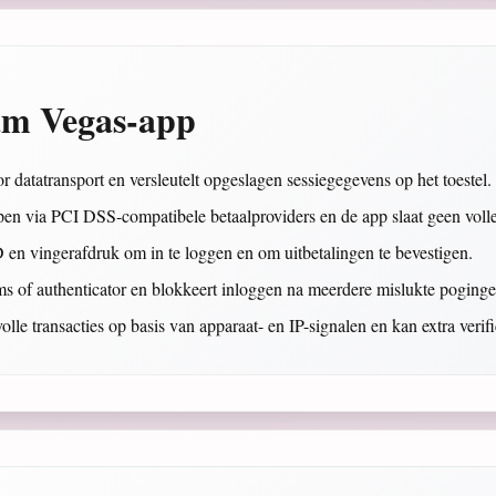
eam Vegas-app
datatransport en versleutelt opgeslagen sessiegegevens op het toestel.
en via PCI DSS-compatibele betaalproviders en de app slaat geen volle
en vingerafdruk om in te loggen en om uitbetalingen te bevestigen.
s of authenticator en blokkeert inloggen na meerdere mislukte poginge
lle transacties op basis van apparaat- en IP-signalen en kan extra verif