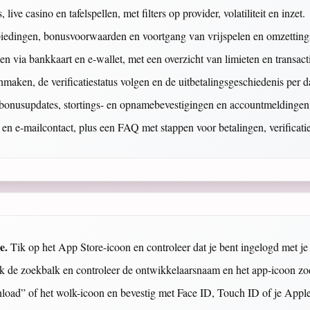
live casino en tafelspellen, met filters op provider, volatiliteit en inzet.
nbiedingen, bonusvoorwaarden en voortgang van vrijspelen en omzetting
en via bankkaart en e-wallet, met een overzicht van limieten en transacti
maken, de verificatiestatus volgen en de uitbetalingsgeschiedenis per 
bonusupdates, stortings- en opnamebevestigingen en accountmeldingen z
at en e-mailcontact, plus een FAQ met stappen voor betalingen, verificat
e.
Tik op het App Store-icoon en controleer dat je bent ingelogd met j
 de zoekbalk en controleer de ontwikkelaarsnaam en het app-icoon zoda
oad” of het wolk-icoon en bevestig met Face ID, Touch ID of je App