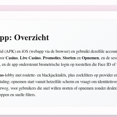
pp: Overzicht
 (APK) en iOS (webapp via de browser) en gebruikt dezelfde accountg
Casino
Live Casino
Promoties
Storten
Opnemen
voor
,
,
,
en
, en de ses
n de app ondersteunt biometrische login op toestellen die Face ID of
no
-lobby met roulette- en blackjacktafels, plus zoekfilters op provider e
betaling; opnemen start vanuit hetzelfde scherm en vraagt om identiteitsv
derweg, voor gebruikers die snel willen storten of opnemen zonder desk
ppen en snelle filters.