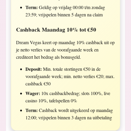
Term:
Geldig op vrijdag 00:00 t/m zondag
23:59; vrijspelen binnen 5 dagen na claim
Cashback Maandag 10% tot €50
Dream Vegas keert op maandag 10% cashback uit op
je netto verlies van de voorafgaande week en
crediteert het bedrag als bonusgeld.
Deposit:
Min. totale stortingen €50 in de
voorafgaande week; min. netto verlies €20; max.
cashback €50
Wager:
10x cashbackbedrag; slots 100%, live
casino 10%, tafelspellen 0%
Term:
Cashback wordt uitgekeerd op maandag
12:00; vrijspelen binnen 3 dagen na uitbetaling