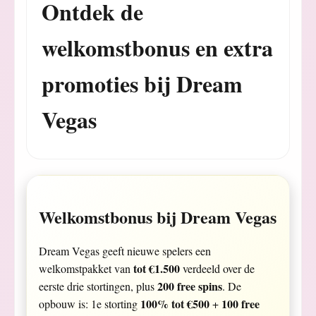
Ontdek de
welkomstbonus en extra
promoties bij Dream
Vegas
Welkomstbonus bij Dream Vegas
Dream Vegas geeft nieuwe spelers een
tot €1.500
welkomstpakket van
verdeeld over de
200 free spins
eerste drie stortingen, plus
. De
100% tot €500
100 free
opbouw is: 1e storting
+