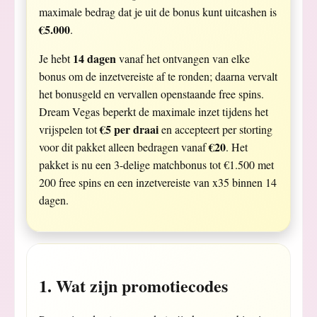
maximale bedrag dat je uit de bonus kunt uitcashen is
€5.000
.
14 dagen
Je hebt
vanaf het ontvangen van elke
bonus om de inzetvereiste af te ronden; daarna vervalt
het bonusgeld en vervallen openstaande free spins.
Dream Vegas beperkt de maximale inzet tijdens het
€5 per draai
vrijspelen tot
en accepteert per storting
€20
voor dit pakket alleen bedragen vanaf
. Het
pakket is nu een 3-delige matchbonus tot €1.500 met
200 free spins en een inzetvereiste van x35 binnen 14
dagen.
1. Wat zijn promotiecodes