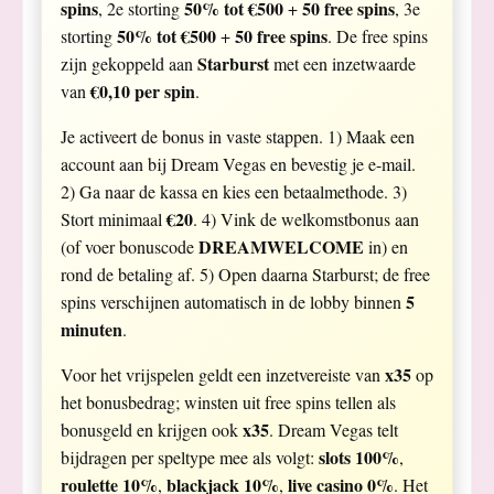
spins
50% tot €500
50 free spins
, 2e storting
+
, 3e
50% tot €500
50 free spins
storting
+
. De free spins
Starburst
zijn gekoppeld aan
met een inzetwaarde
€0,10 per spin
van
.
Je activeert de bonus in vaste stappen. 1) Maak een
account aan bij Dream Vegas en bevestig je e-mail.
2) Ga naar de kassa en kies een betaalmethode. 3)
€20
Stort minimaal
. 4) Vink de welkomstbonus aan
DREAMWELCOME
(of voer bonuscode
in) en
rond de betaling af. 5) Open daarna Starburst; de free
5
spins verschijnen automatisch in de lobby binnen
minuten
.
x35
Voor het vrijspelen geldt een inzetvereiste van
op
het bonusbedrag; winsten uit free spins tellen als
x35
bonusgeld en krijgen ook
. Dream Vegas telt
slots 100%
bijdragen per speltype mee als volgt:
,
roulette 10%
blackjack 10%
live casino 0%
,
,
. Het