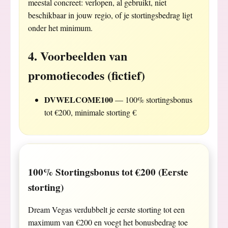
meestal concreet: verlopen, al gebruikt, niet
beschikbaar in jouw regio, of je stortingsbedrag ligt
onder het minimum.
4. Voorbeelden van
promotiecodes (fictief)
DVWELCOME100
— 100% stortingsbonus
tot €200, minimale storting €
100% Stortingsbonus tot €200 (Eerste
storting)
Dream Vegas verdubbelt je eerste storting tot een
maximum van €200 en voegt het bonusbedrag toe