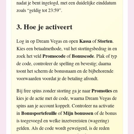
nadat je bent ingelogd, met een duidelijke einddatum
zoals “geldig tot 23:59”.
3. Hoe je activeert
Kassa
Storten
Log in op Dream Vegas en open
of
.
Kies een betaalmethode, vul het stortingsbedrag in en
Promocode
Bonuscode
zoek het veld
of
. Plak of typ
de code, controleer de spelling en bevestig; daarna
toont het scherm de bonusnaam en de bijbehorende
voorwaarden voordat je de betaling afrondt.
Promoties
Bij free spins zonder storting ga je naar
en
kies je de actie met de code, waarna Dream Vegas de
spins aan je account koppelt. Controleer na activatie
Bonusportefeuille
Mijn bonussen
in
of
of de bonus
is toegevoegd en welke inzetvereisten (wagering)
gelden. Als de code wordt geweigerd, is de reden