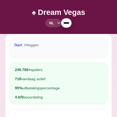
♠️ Dream Vegas
Start
Inloggen
249.786+
spelers
718
vandaag actief
95%
uitbetalingspercentage
4.6/5
beoordeling