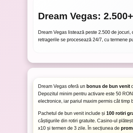
Dream Vegas: 2.500+ 
Dream Vegas listează peste 2.500 de jocuri, cu 
retragerile se procesează 24/7, cu termene pu
Dream Vegas oferă un
bonus de bun venit
d
Depozitul minim pentru activare este 50 RON, i
electronice, iar pariul maxim permis cât timp
Pachetul de bun venit include și
100 rotiri gr
câștigurile din rotiri gratuite. Casino-ul plăteș
x10 și termen de 3 zile. În secțiunea de
promo