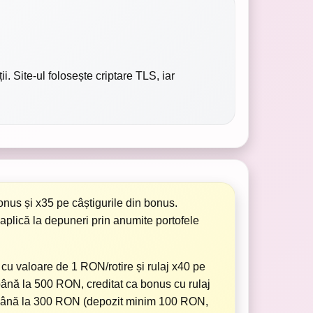
i. Site-ul folosește criptare TLS, iar
nus și x35 pe câștigurile din bonus.
 aplică la depuneri prin anumite portofele
, cu valoare de 1 RON/rotire și rulaj x40 pe
până la 500 RON, creditat ca bonus cu rulaj
ână la 300 RON (depozit minim 100 RON,