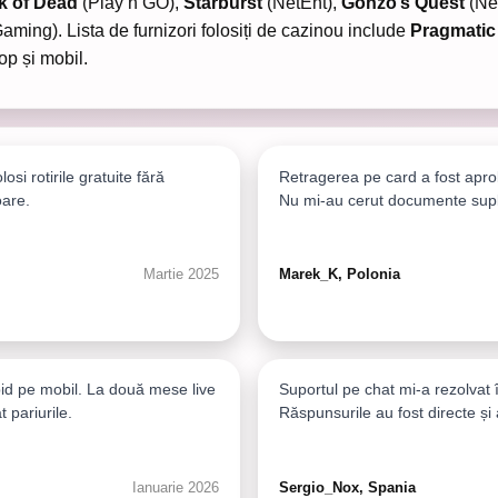
k of Dead
(Play’n GO),
Starburst
(NetEnt),
Gonzo’s Quest
(Ne
ming). Lista de furnizori folosiți de cazinou include
Pragmatic
op și mobil.
osi rotirile gratuite fără
Retragerea pe card a fost aprob
oare.
Nu mi-au cerut documente supli
Martie 2025
Marek_K, Polonia
apid pe mobil. La două mese live
Suportul pe chat mi-a rezolvat
 pariurile.
Răspunsurile au fost directe și 
Ianuarie 2026
Sergio_Nox, Spania