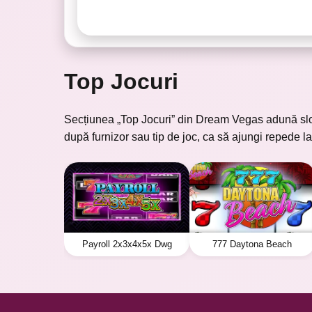
Top Jocuri
Secțiunea „Top Jocuri” din Dream Vegas adună sloturi
după furnizor sau tip de joc, ca să ajungi repede la
Payroll 2x3x4x5x Dwg
777 Daytona Beach