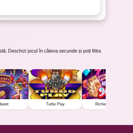
tă. Deschizi jocul în câteva secunde și poți filtra
baret
Turbo Play
Richie In Vegas