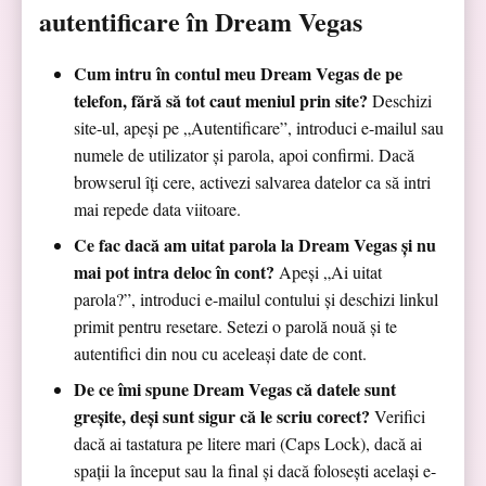
autentificare în Dream Vegas
Cum intru în contul meu Dream Vegas de pe
telefon, fără să tot caut meniul prin site?
Deschizi
site-ul, apeși pe „Autentificare”, introduci e-mailul sau
numele de utilizator și parola, apoi confirmi. Dacă
browserul îți cere, activezi salvarea datelor ca să intri
mai repede data viitoare.
Ce fac dacă am uitat parola la Dream Vegas și nu
mai pot intra deloc în cont?
Apeși „Ai uitat
parola?”, introduci e-mailul contului și deschizi linkul
primit pentru resetare. Setezi o parolă nouă și te
autentifici din nou cu aceleași date de cont.
De ce îmi spune Dream Vegas că datele sunt
greșite, deși sunt sigur că le scriu corect?
Verifici
dacă ai tastatura pe litere mari (Caps Lock), dacă ai
spații la început sau la final și dacă folosești același e-