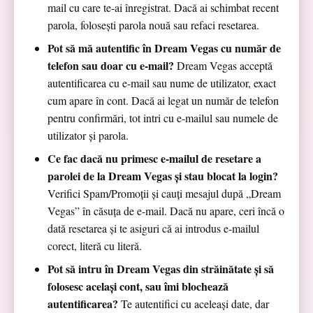
mail cu care te-ai înregistrat. Dacă ai schimbat recent
parola, folosești parola nouă sau refaci resetarea.
Pot să mă autentific în Dream Vegas cu număr de
telefon sau doar cu e-mail?
Dream Vegas acceptă
autentificarea cu e-mail sau nume de utilizator, exact
cum apare în cont. Dacă ai legat un număr de telefon
pentru confirmări, tot intri cu e-mailul sau numele de
utilizator și parola.
Ce fac dacă nu primesc e-mailul de resetare a
parolei de la Dream Vegas și stau blocat la login?
Verifici Spam/Promoții și cauți mesajul după „Dream
Vegas” în căsuța de e-mail. Dacă nu apare, ceri încă o
dată resetarea și te asiguri că ai introdus e-mailul
corect, literă cu literă.
Pot să intru în Dream Vegas din străinătate și să
folosesc același cont, sau îmi blochează
autentificarea?
Te autentifici cu aceleași date, dar