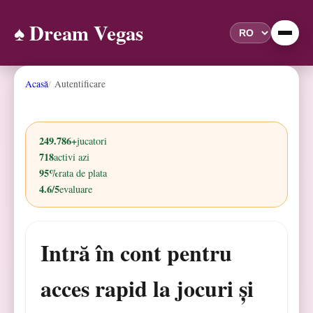
♠️ Dream Vegas
Acasă
Autentificare
249.786+
jucatori
718
activi azi
95%
rata de plata
4.6/5
evaluare
Intră în cont pentru
acces rapid la jocuri și