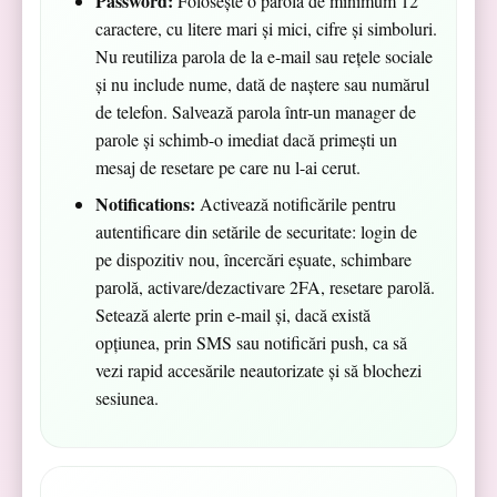
Password:
Folosește o parolă de minimum 12
caractere, cu litere mari și mici, cifre și simboluri.
Nu reutiliza parola de la e-mail sau rețele sociale
și nu include nume, dată de naștere sau numărul
de telefon. Salvează parola într-un manager de
parole și schimb-o imediat dacă primești un
mesaj de resetare pe care nu l-ai cerut.
Notifications:
Activează notificările pentru
autentificare din setările de securitate: login de
pe dispozitiv nou, încercări eșuate, schimbare
parolă, activare/dezactivare 2FA, resetare parolă.
Setează alerte prin e-mail și, dacă există
opțiunea, prin SMS sau notificări push, ca să
vezi rapid accesările neautorizate și să blochezi
sesiunea.