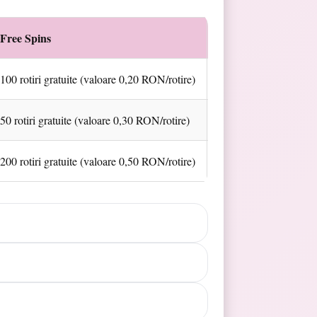
Free Spins
Valid for
100 rotiri gratuite (valoare 0,20 RON/rotire)
Sloturi (bonus + rotiri
50 rotiri gratuite (valoare 0,30 RON/rotire)
Sloturi (bonus + rotiri
200 rotiri gratuite (valoare 0,50 RON/rotire)
Sloturi (bonus + rotir