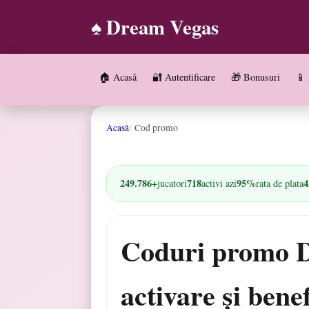
♠️ Dream Vegas
🏠 Acasă
🔐 Autentificare
🎁 Bonusuri
📱 
Acasă
Cod promo
249.786+
718
95%
4
jucatori
activi azi
rata de plata
Coduri promo D
activare și benef