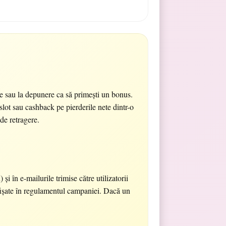
rare sau la depunere ca să primești un bonus.
lot sau cashback pe pierderile nete dintr-o
de retragere.
 în e-mailurile trimise către utilizatorii
fișate în regulamentul campaniei. Dacă un