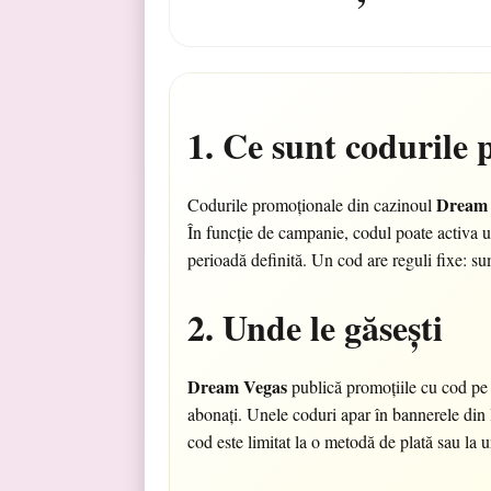
1. Ce sunt codurile
Dream
Codurile promoționale din cazinoul
În funcție de campanie, codul poate activa u
perioadă definită. Un cod are reguli fixe: su
2. Unde le găsești
Dream Vegas
publică promoțiile cu cod pe p
abonați. Unele coduri apar în bannerele din
cod este limitat la o metodă de plată sau la u