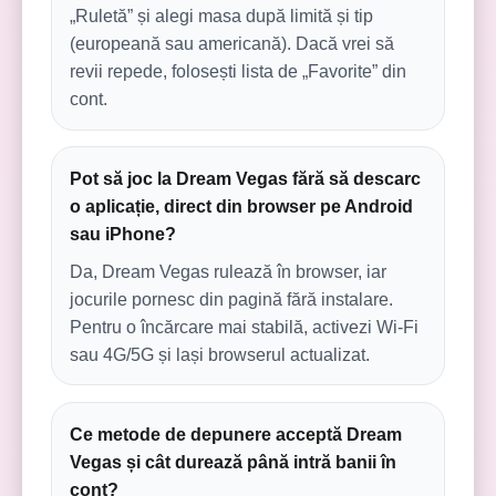
„Ruletă” și alegi masa după limită și tip
(europeană sau americană). Dacă vrei să
revii repede, folosești lista de „Favorite” din
cont.
Pot să joc la Dream Vegas fără să descarc
o aplicație, direct din browser pe Android
sau iPhone?
Da, Dream Vegas rulează în browser, iar
jocurile pornesc din pagină fără instalare.
Pentru o încărcare mai stabilă, activezi Wi‑Fi
sau 4G/5G și lași browserul actualizat.
Ce metode de depunere acceptă Dream
Vegas și cât durează până intră banii în
cont?