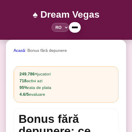
♠️ Dream Vegas
Acasă
Bonus fără depunere
249.786+
jucatori
718
activi azi
95%
rata de plata
4.6/5
evaluare
Bonus fără
depunere: ce