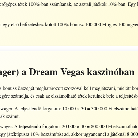
yerőgépes tétek 100%-ban számítanak, az asztali játékok 10%-ban. Egy 
egy első befizetéshez kötött 100% bónusz 100 000 Ft-ig és 100 ingyen
(wager) a Dream Vegas kaszinóban
gy a bónusz összegét meghatározott szorzóval kell megjátszani, mielőtt b
re számolja, és csak az elszámolható tétek kerülnek bele a teljesítésb
ager. A teljesítendő forgalom: 10 000 × 30 = 300 000 Ft elszámolható t
nak számít.
ager. A teljesítendő forgalom: 20 000 × 40 = 800 000 Ft elszámolható t
 egy játéktípusra 10% beszámítást ad, akkor ugyanennél a játéknál 8 000 