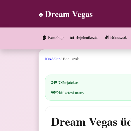
♠️ Dream Vegas
🏠 Kezdőlap
🔐 Bejelentkezés
🎁 Bónuszok
Kezdőlap
Bónuszok
249 786+
jatekos
95%
kifizetesi arany
Dream Vegas üdvö