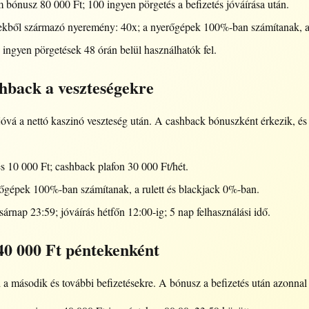
nusz 80 000 Ft; 100 ingyen pörgetés a befizetés jóváírása után.
ekből származó nyeremény: 40x; a nyerőgépek 100%-ban számítanak, a
 ingyen pörgetések 48 órán belül használhatók fel.
shback a veszteségekre
vá a nettó kaszinó veszteség után. A cashback bónuszként érkezik, és k
s 10 000 Ft; cashback plafon 30 000 Ft/hét.
őgépek 100%-ban számítanak, a rulett és blackjack 0%-ban.
rnap 23:59; jóváírás hétfőn 12:00-ig; 5 nap felhasználási idő.
0 000 Ft péntekenként
a második és további befizetésekre. A bónusz a befizetés után azonnal