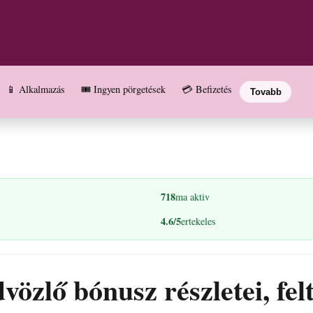
📱 Alkalmazás
🎟️ Ingyen pörgetések
💳 Befizetés
Tovabb
718
ma aktiv
4.6/5
ertekeles
zlő bónusz részletei, felt