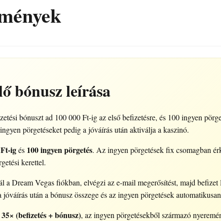
lmények
ő bónusz leírása
si bónuszt ad 100 000 Ft-ig az első befizetésre, és 100 ingyen pörget
ngyen pörgetéseket pedig a jóváírás után aktiválja a kaszinó.
Ft-ig
100 ingyen pörgetés
és
. Az ingyen pörgetések fix csomagban ér
getési kerettel.
ál a Dream Vegas fiókban, elvégzi az e-mail megerősítést, majd befizet
 a jóváírás után a bónusz összege és az ingyen pörgetések automatikusa
35× (befizetés + bónusz)
a
, az ingyen pörgetésekből származó nyeremé