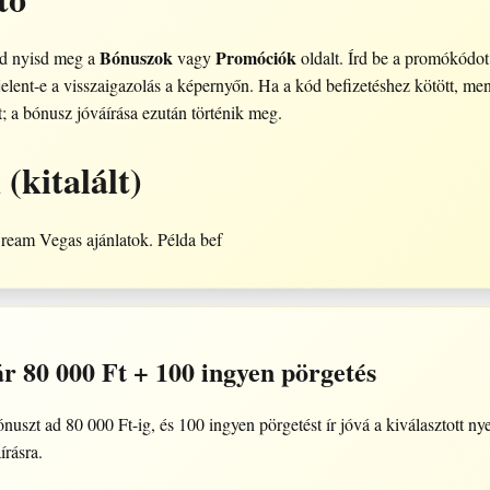
Bónuszok
Promóciók
jd nyisd meg a
vagy
oldalt. Írd be a promókódo
lent-e a visszaigazolás a képernyőn. Ha a kód befizetéshez kötött, me
t; a bónusz jóváírása ezután történik meg.
(kitalált)
ream Vegas ajánlatok. Példa bef
 80 000 Ft + 100 ingyen pörgetés
uszt ad 80 000 Ft-ig, és 100 ingyen pörgetést ír jóvá a kiválasztott n
rásra.