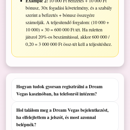
Example 2:
10 000 Ft befizetés + 10 000 Ft
bónusz, 30x fogadási követelmény, és a szabály
szerint a befizetés + bónusz összegére
számolják. A teljesítendő forgalom: (10 000 +
10 000) × 30 = 600 000 Ft tét. Ha ruletten
játszol 20%-os beszámítással, akkor 600 000 /
0,20 = 3 000 000 Ft össz-tét kell a teljesítéshez.
Hogyan tudok gyorsan regisztrálni a Dream
Vegas kaszinóban, ha telefonról intézem?
Hol találom meg a Dream Vegas bejelentkezést,
ha elfelejtettem a jelszót, és most azonnal
belépnék?