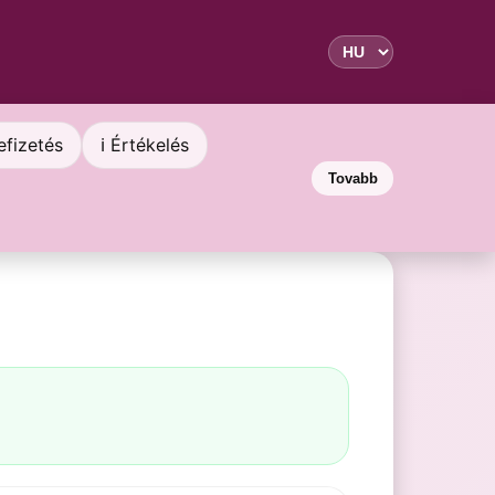
efizetés
ℹ️ Értékelés
Tovabb