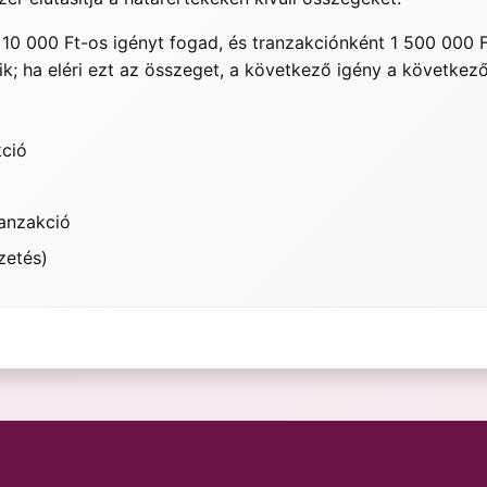
0 000 Ft-os igényt fogad, és tranzakciónként 1 500 000 Ft-
ik; ha eléri ezt az összeget, a következő igény a következő
kció
ranzakció
zetés)