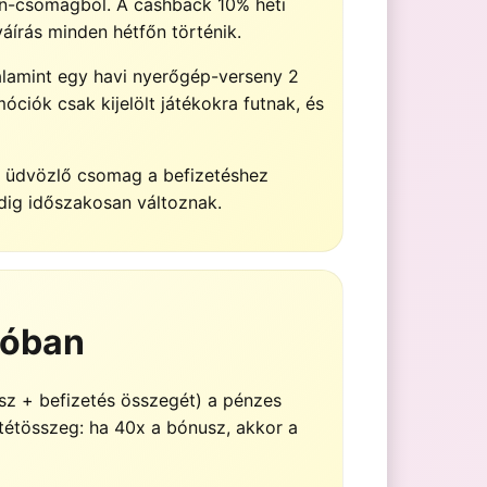
in-csomagból. A cashback 10% heti
áírás minden hétfőn történik.
alamint egy havi nyerőgép-verseny 2
óciók csak kijelölt játékokra futnak, és
z üdvözlő csomag a befizetéshez
edig időszakosan változnak.
nóban
sz + befizetés összegét) a pénzes
 tétösszeg: ha 40x a bónusz, akkor a