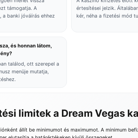
üggően mehet vissza
A kaszinó kifizetés előtt k
ezt támogatja. A
értesítései jelzik. Általá
, a banki jóváírás ehhez
kér, néha a fizetési mód tu
za, és honnan látom,
mény?
an találod, ott szerepel a
ónusz menüje mutatja,
téshez.
etési limitek a Dream Vegas 
ciónként állít be minimumot és maximumot. A minimum befi
er elutasítja a határértékeken kívüli összegeket.