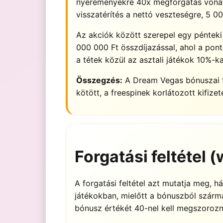
nyereményekre 40x megforgatás vonatk
visszatérítés a nettó veszteségre, 5 0
Az akciók között szerepel egy péntek
000 000 Ft összdíjazással, ahol a ponto
a tétek közül az asztali játékok 10%-
Összegzés:
A Dream Vegas bónuszai fi
kötött, a freespinek korlátozott kifiz
Forgatási feltétel
A forgatási feltétel azt mutatja meg,
játékokban, mielőtt a bónuszból szárma
bónusz értékét 40-nel kell megszorozni, 