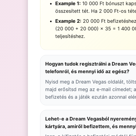
Example 1:
10 000 Ft bónuszt kaps
összesített tét. Ha 2 000 Ft-os tét
Example 2:
20 000 Ft befizetéshez 
(20 000 + 20 000) × 35 = 1 400 000
teljesítéshez.
Hogyan tudok regisztrálni a Dream V
telefonról, és mennyi idő az egész?
Nyisd meg a Dream Vegas oldalát, tölts
majd erősítsd meg az e-mail címedet; a
befizetés és a játék ezután azonnal elé
Lehet-e a Dream Vegasból nyereményt
kártyára, amiről befizettem, és mennyi