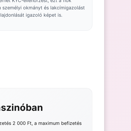
érhet KYC-ellenőrzést, ezt a fiók
ban személyi okmányt és lakcímigazolást
lajdonlását igazoló képet is.
kaszinóban
zetés 2 000 Ft, a maximum befizetés