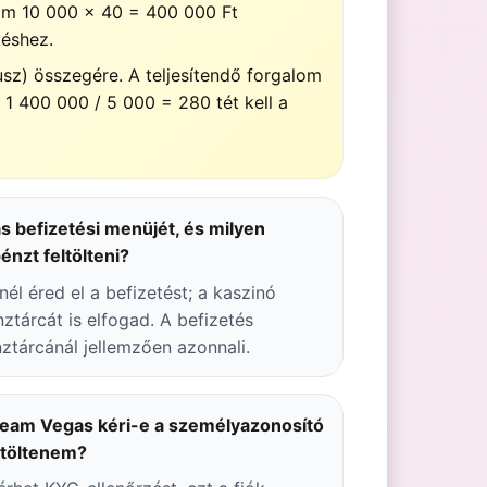
lom 10 000 × 40 = 400 000 Ft
téshez.
usz) összegére. A teljesítendő forgalom
 1 400 000 / 5 000 = 280 tét kell a
s befizetési menüjét, és milyen
énzt feltölteni?
nél éred el a befizetést; a kaszinó
ztárcát is elfogad. A befizetés
ztárcánál jellemzően azonnali.
eam Vegas kéri-e a személyazonosító
eltöltenem?