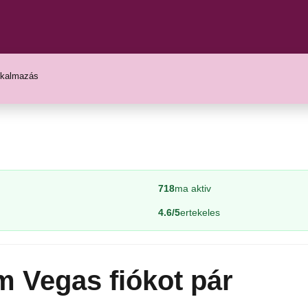
lkalmazás
718
ma aktiv
4.6/5
ertekeles
m Vegas fiókot pár