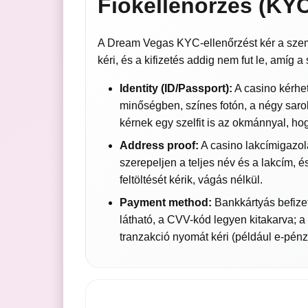
Fiókellenőrzés (KY
A Dream Vegas KYC-ellenőrzést kér a személ
kéri, és a kifizetés addig nem fut le, amíg a
Identity (ID/Passport):
A casino kérhet
minőségben, színes fotón, a négy sarok
kérnek egy szelfit is az okmánnyal, ho
Address proof:
A casino lakcímigazol
szerepeljen a teljes név és a lakcím, é
feltöltését kérik, vágás nélkül.
Payment method:
Bankkártyás befizet
látható, a CVV-kód legyen kitakarva; a
tranzakció nyomát kéri (például e-pénzt