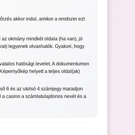
rzés akkor indul, amikor a rendszer ezt
l az okmány mindkét oldala (ha van), jó
rat) legyenek olvashatók. Gyakori, hogy
vatalos hatósági levelet. A dokumentumon
 Képernyőkép helyett a teljes oldal(ak)
első 6 és az utolsó 4 számjegy maradjon
ál a casino a számlatulajdonos nevét és a