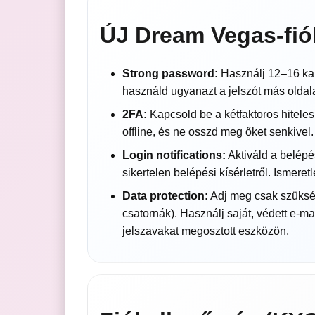
ÚJ Dream Vegas-fiók
Strong password:
Használj 12–16 kara
használd ugyanazt a jelszót más oldala
2FA:
Kapcsold be a kétfaktoros hitelesí
offline, és ne osszd meg őket senkivel.
Login notifications:
Aktiváld a belépé
sikertelen belépési kísérletről. Ismere
Data protection:
Adj meg csak szükség
csatornák). Használj saját, védett e-ma
jelszavakat megosztott eszközön.