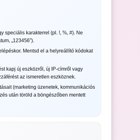
peciális karakterrel (pl. !, %, #). Ne
átum, „123456”).
elépéskor. Mentsd el a helyreállító kódokat
t kapj új eszközről, új IP-címről vagy
ozzáférést az ismeretlen eszköznek.
ításait (marketing üzenetek, kommunikációs
kezés után töröld a böngészőben mentett