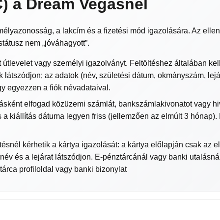
C) a Dream Vegasnél
yazonosság, a lakcím és a fizetési mód igazolására. Az ellenő
 státusz nem „jóváhagyott”.
 útlevelet vagy személyi igazolványt. Feltöltéshez általában kel
 látszódjon; az adatok (név, születési dátum, okmányszám, lejá
gy egyezzen a fiók névadataival.
ásként elfogad közüzemi számlát, bankszámlakivonatot vagy hi
s a kiállítás dátuma legyen friss (jellemzően az elmúlt 3 hónap).
ésnél kérhetik a kártya igazolását: a kártya előlapján csak az 
 név és a lejárat látszódjon. E-pénztárcánál vagy banki utalásn
árca profiloldal vagy banki bizonylat