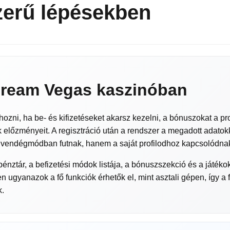
szerű lépésekben
 Dream Vegas kaszinóban
zni, ha be- és kifizetéseket akarsz kezelni, a bónuszokat a pro
k előzményeit. A regisztráció után a rendszer a megadott adatokk
 vendégmódban futnak, hanem a saját profilodhoz kapcsolódna
pénztár, a befizetési módok listája, a bónuszszekció és a játék
ugyanazok a fő funkciók érhetők el, mint asztali gépen, így a f
k.