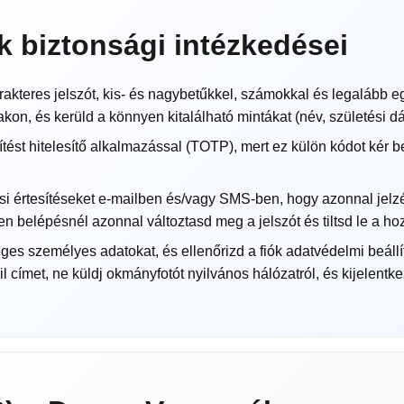
 biztonsági intézkedései
kteres jelszót, kis- és nagybetűkkel, számokkal és legalább egy s
kon, és kerüld a könnyen kitalálható mintákat (név, születési d
tést hitelesítő alkalmazással (TOTP), mert ez külön kódot kér b
si értesítéseket e-mailben és/vagy SMS-ben, hogy azonnal jelzés
tlen belépésnél azonnal változtasd meg a jelszót és tiltsd le a h
es személyes adatokat, és ellenőrizd a fiók adatvédelmi beáll
il címet, ne küldj okmányfotót nyilvános hálózatról, és kijelent