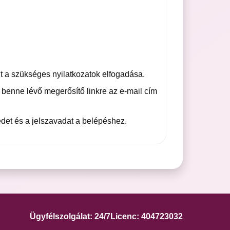
int a szükséges nyilatkozatok elfogadása.
 benne lévő megerősítő linkre az e-mail cím
et és a jelszavadat a belépéshez.
Ügyfélszolgálat: 24/7
Licenc: 404723032