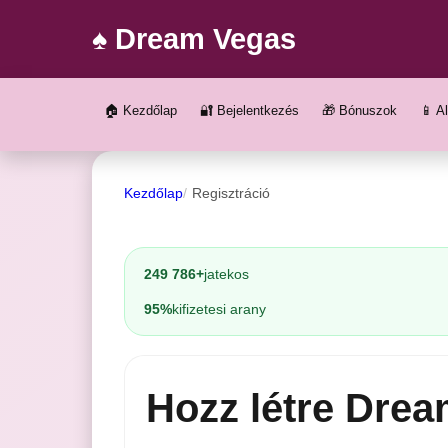
♠️ Dream Vegas
🏠 Kezdőlap
🔐 Bejelentkezés
🎁 Bónuszok
📱 A
Kezdőlap
Regisztráció
249 786+
jatekos
95%
kifizetesi arany
Hozz létre Drea