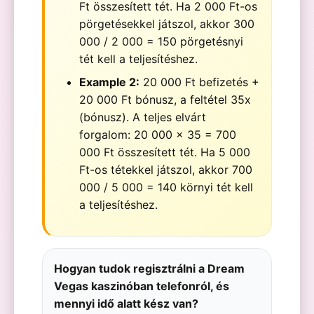
Ft összesített tét. Ha 2 000 Ft-os
pörgetésekkel játszol, akkor 300
000 / 2 000 = 150 pörgetésnyi
tét kell a teljesítéshez.
Example 2:
20 000 Ft befizetés +
20 000 Ft bónusz, a feltétel 35x
(bónusz). A teljes elvárt
forgalom: 20 000 × 35 = 700
000 Ft összesített tét. Ha 5 000
Ft-os tétekkel játszol, akkor 700
000 / 5 000 = 140 környi tét kell
a teljesítéshez.
Hogyan tudok regisztrálni a Dream
Vegas kaszinóban telefonról, és
mennyi idő alatt kész van?