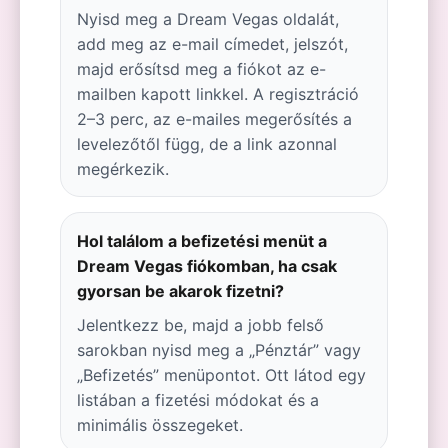
Nyisd meg a Dream Vegas oldalát,
add meg az e-mail címedet, jelszót,
majd erősítsd meg a fiókot az e-
mailben kapott linkkel. A regisztráció
2–3 perc, az e-mailes megerősítés a
levelezőtől függ, de a link azonnal
megérkezik.
Hol találom a befizetési menüt a
Dream Vegas fiókomban, ha csak
gyorsan be akarok fizetni?
Jelentkezz be, majd a jobb felső
sarokban nyisd meg a „Pénztár” vagy
„Befizetés” menüpontot. Ott látod egy
listában a fizetési módokat és a
minimális összegeket.