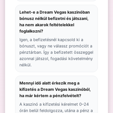
Lehet-e a Dream Vegas kaszinóban
bónusz nélkül befizetni és játszani,
ha nem akarok feltételekkel
foglalkozni?
Igen, a befizetésnél kapcsold ki a
bónuszt, vagy ne válassz promóciót a
pénztárban. Így a befizetett összeggel
azonnal játszol, fogadási követelmény
nélkül.
Mennyi idő alatt érkezik meg a
kifizetés a Dream Vegas kaszinóból,
ha már kértem a pénzfelvételt?
A kaszinó a kifizetési kérelmet 0–24
órán belül feldolgozza, utána a pénz a