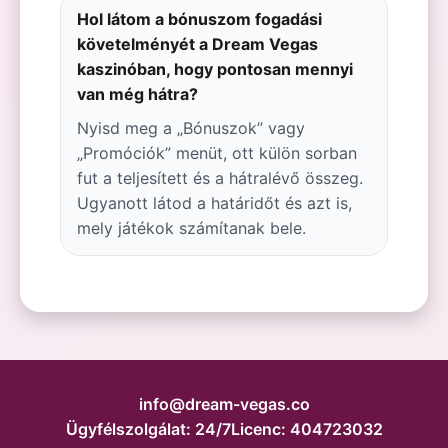
Hol látom a bónuszom fogadási
követelményét a Dream Vegas
kaszinóban, hogy pontosan mennyi
van még hátra?
Nyisd meg a „Bónuszok” vagy
„Promóciók” menüt, ott külön sorban
fut a teljesített és a hátralévő összeg.
Ugyanott látod a határidőt és azt is,
mely játékok számítanak bele.
info@dream-vegas.co
Ügyfélszolgálat: 24/7
Licenc: 404723032