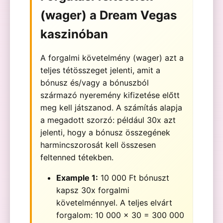
(wager) a Dream Vegas
kaszinóban
A forgalmi követelmény (wager) azt a
teljes tétösszeget jelenti, amit a
bónusz és/vagy a bónuszból
származó nyeremény kifizetése előtt
meg kell játszanod. A számítás alapja
a megadott szorzó: például 30x azt
jelenti, hogy a bónusz összegének
harmincszorosát kell összesen
feltenned tétekben.
Example 1:
10 000 Ft bónuszt
kapsz 30x forgalmi
követelménnyel. A teljes elvárt
forgalom: 10 000 × 30 = 300 000