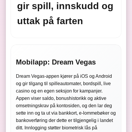
gir spill, innskudd og
uttak på farten
Mobilapp: Dream Vegas
Dream Vegas-appen kjører på iOS og Android
og gir tilgang til spilleautomater, bordspill, live
casino og en egen seksjon for kampanjer.
Appen viser saldo, bonushistorikk og aktive
omsetningskrav på kontosiden, og den lar deg
sette inn og ta ut via bankkort, e-lommebøker og
bankoverføring der dette er tilgjengelig i landet
ditt. Innlogging støtter biometrisk lås på