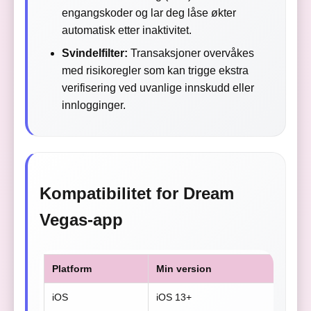
engangskoder og lar deg låse økter
automatisk etter inaktivitet.
Svindelfilter:
Transaksjoner overvåkes
med risikoregler som kan trigge ekstra
verifisering ved uvanlige innskudd eller
innlogginger.
Kompatibilitet for Dream
Vegas-app
Platform
Min version
iOS
iOS 13+