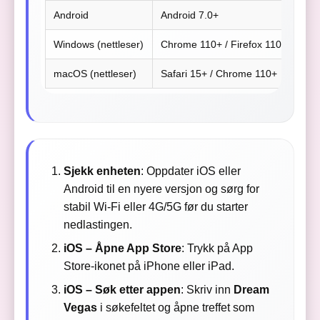
Android
Android 7.0+
Windows (nettleser)
Chrome 110+ / Firefox 110+ / Edg
macOS (nettleser)
Safari 15+ / Chrome 110+
Sjekk enheten
: Oppdater iOS eller
Android til en nyere versjon og sørg for
stabil Wi‑Fi eller 4G/5G før du starter
nedlastingen.
iOS – Åpne App Store
: Trykk på App
Store-ikonet på iPhone eller iPad.
iOS – Søk etter appen
: Skriv inn
Dream
Vegas
i søkefeltet og åpne treffet som