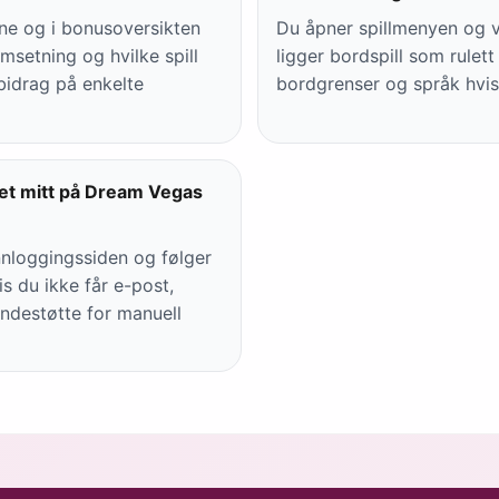
ne og i bonusoversikten
Du åpner spillmenyen og ve
msetning og hvilke spill
ligger bordspill som rulett
bidrag på enkelte
bordgrenser og språk hvis 
det mitt på Dream Vegas
nloggingssiden og følger
s du ikke får e-post,
undestøtte for manuell