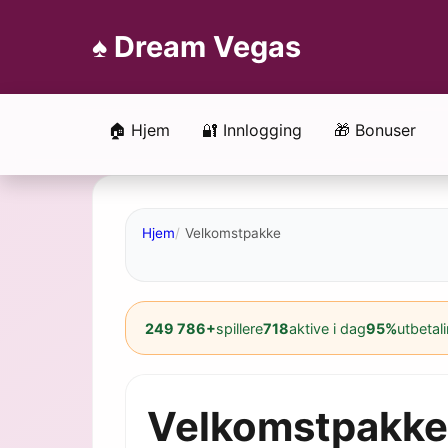
♠️ Dream Vegas
🏠 Hjem
🔐 Innlogging
🎁 Bonuser
Hjem
Velkomstpakke
249 786+
spillere
718
aktive i dag
95%
utbetal
Velkomstpakken