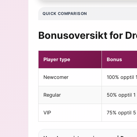
QUICK COMPARISON
Bonusoversikt for D
Player type
Bonus
Newcomer
100% opptil 
Regular
50% opptil 1
VIP
75% opptil 5