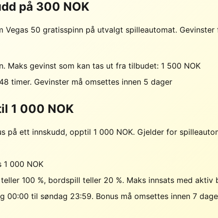
kudd på 300 NOK
Vegas 50 gratisspinn på utvalgt spilleautomat. Gevinster 
n. Maks gevinst som kan tas ut fra tilbudet: 1 500 NOK
48 timer. Gevinster må omsettes innen 5 dager
til 1 000 NOK
 på ett innskudd, opptil 1 000 NOK. Gjelder for spilleaut
s 1 000 NOK
teller 100 %, bordspill teller 20 %. Maks innsats med akti
ag 00:00 til søndag 23:59. Bonus må omsettes innen 7 dage