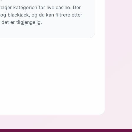
lger kategorien for live casino. Der
 og blackjack, og du kan filtrere etter
det er tilgjengelig.