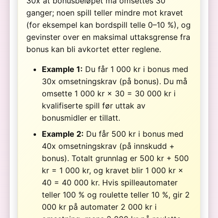
30x at bonusbeløpet må omsettes 30
ganger; noen spill teller mindre mot kravet
(for eksempel kan bordspill telle 0–10 %), og
gevinster over en maksimal uttaksgrense fra
bonus kan bli avkortet etter reglene.
Example 1:
Du får 1 000 kr i bonus med
30x omsetningskrav (på bonus). Du må
omsette 1 000 kr × 30 = 30 000 kr i
kvalifiserte spill før uttak av
bonusmidler er tillatt.
Example 2:
Du får 500 kr i bonus med
40x omsetningskrav (på innskudd +
bonus). Totalt grunnlag er 500 kr + 500
kr = 1 000 kr, og kravet blir 1 000 kr ×
40 = 40 000 kr. Hvis spilleautomater
teller 100 % og roulette teller 10 %, gir 2
000 kr på automater 2 000 kr i