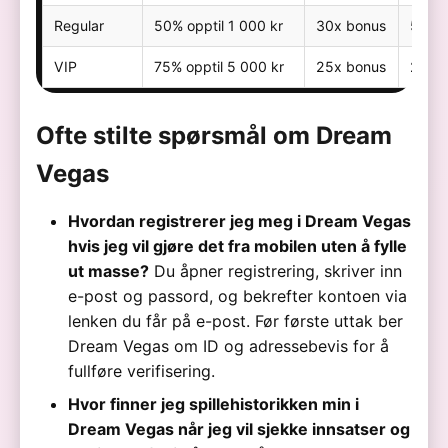
Regular
50% opptil 1 000 kr
30x bonus
50
VIP
75% opptil 5 000 kr
25x bonus
200
Ofte stilte spørsmål om Dream
Vegas
Hvordan registrerer jeg meg i Dream Vegas
hvis jeg vil gjøre det fra mobilen uten å fylle
ut masse?
Du åpner registrering, skriver inn
e-post og passord, og bekrefter kontoen via
lenken du får på e-post. Før første uttak ber
Dream Vegas om ID og adressebevis for å
fullføre verifisering.
Hvor finner jeg spillehistorikken min i
Dream Vegas når jeg vil sjekke innsatser og