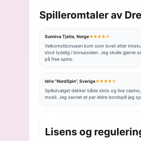
Spilleromtaler av D
Sunniva Tjelta, Norge
★★★★☆
Velkomstbonusen kom som lovet etter innsk
stod tydelig i bonussiden. Jeg skulle gjerne s
på free spins.
Idris “NordSpin”, Sverige
★★★★☆
Spillutvalget dekker både slots og live casino,
mobil. Jeg savnet et par eldre bordspill jeg spil
Lisens og reguleri