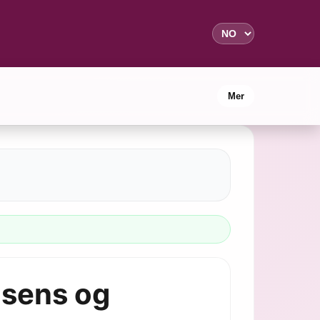
Mer
isens og