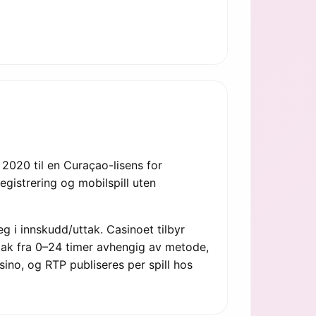
2020 til en Curaçao-lisens for
gistrering og mobilspill uten
g i innskudd/uttak. Casinoet tilbyr
ak fra 0–24 timer avhengig av metode,
sino, og RTP publiseres per spill hos