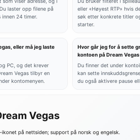
som viser adresse, og i
Du bruker filteret i spill
Du laster opp filene på
eller «Høyest RTP» hvis den
 innen 24 timer.
søk etter konkrete titler og
starter.
gas, eller må jeg laste
Hvor går jeg for å sette 
kontoen på Dream Vegas n
 og PC, og det krever
Du finner det under kontoi
 Dream Vegas tilbyr en
kan sette innskuddsgrense,
 under kontomenyen.
du også aktivere pause ell
Dream Vegas
t-ikonet på nettsiden; support på norsk og engelsk.