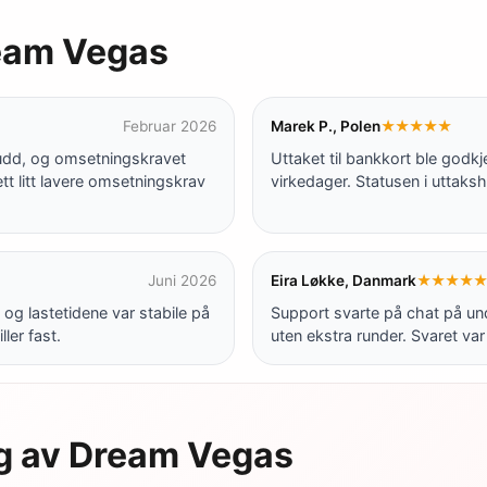
ream Vegas
Februar 2026
Marek P., Polen
★★★★★
udd, og omsetningskravet
Uttaket til bankkort ble godk
ett litt lavere omsetningskrav
virkedager. Statusen i uttaksh
Juni 2026
Eira Løkke, Danmark
★★★★★
 og lastetidene var stabile på
Support svarte på chat på und
ler fast.
uten ekstra runder. Svaret var 
ng av Dream Vegas