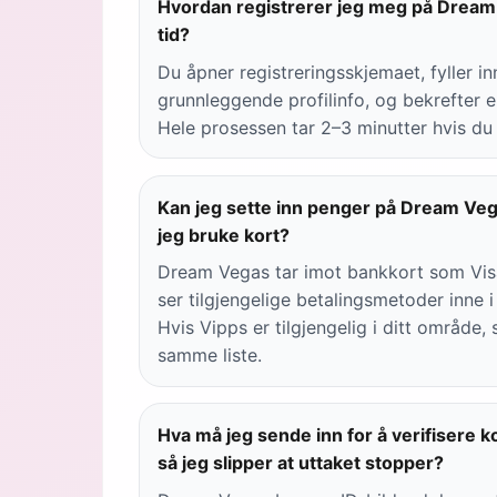
Hvordan registrerer jeg meg på Dream
tid?
Du åpner registreringsskjemaet, fyller i
grunnleggende profilinfo, og bekrefter e
Hele prosessen tar 2–3 minutter hvis du 
Kan jeg sette inn penger på Dream Veg
jeg bruke kort?
Dream Vegas tar imot bankkort som Vis
ser tilgjengelige betalingsmetoder inne i
Hvis Vipps er tilgjengelig i ditt område,
samme liste.
Hva må jeg sende inn for å verifisere
så jeg slipper at uttaket stopper?