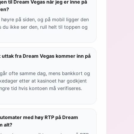
gen til Dream Vegas når jeg er inne på
yen?
il høyre på siden, og på mobil ligger den
du ikke ser den, rull helt til toppen og
 et uttak fra Dream Vegas kommer inn på
 går ofte samme dag, mens bankkort og
kedager etter at kasinoet har godkjent
engre tid hvis kontoen må verifiseres.
leautomater med høy RTP på Dream
m alt?