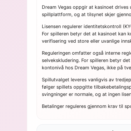
Dream Vegas oppgir at kasinoet drives u
spillplattform, og at tilsynet skjer gje
Lisensen regulerer identitetskontroll (KY
For spilleren betyr det at kasinoet kan
verifisering ved store eller uvanlige inn
Reguleringen omfatter også interne regle
selvekskludering. For spilleren betyr det 
kontonivå hos Dream Vegas, ikke på tve
Spillutvalget leveres vanligvis av tredje
følger spillets oppgitte tilbakebetalings
svingninger er normale, og at ingen lisen
Betalinger reguleres gjennom krav til s