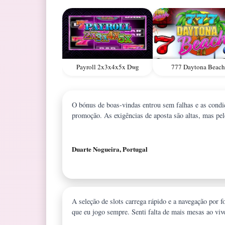
Payroll 2x3x4x5x Dwg
777 Daytona Beach
O bónus de boas-vindas entrou sem falhas e as condi
promoção. As exigências de aposta são altas, mas pe
Duarte Nogueira, Portugal
A seleção de slots carrega rápido e a navegação por fo
que eu jogo sempre. Senti falta de mais mesas ao viv