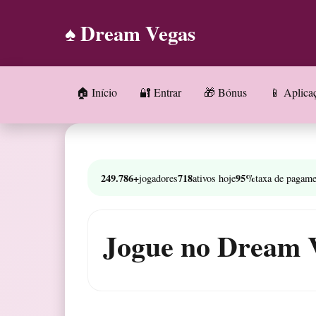
♠️ Dream Vegas
🏠 Início
🔐 Entrar
🎁 Bónus
📱 Aplica
249.786+
718
95%
jogadores
ativos hoje
taxa de pagam
Jogue no Dream V