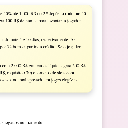
 e 50% até 1.000 R$ no 2.º depósito (mínimo 50
ra 100 R$ de bónus; para levantar, o jogador
dia durante 5 e 10 dias, respetivamente. As
or 72 horas a partir do crédito. Se o jogador
na com 2.000 R$ em perdas líquidas gera 200 R$
, requisito x30) e torneios de slots com
eada no total apostado em jogos elegíveis.
mais jogados no momento.