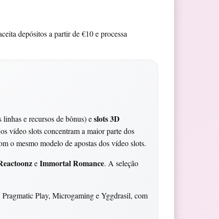
eita depósitos a partir de €10 e processa
slots 3D
s linhas e recursos de bônus) e
os vídeo slots concentram a maior parte dos
 com o mesmo modelo de apostas dos vídeo slots.
Reactoonz
Immortal Romance
e
. A seleção
O, Pragmatic Play, Microgaming e Yggdrasil, com