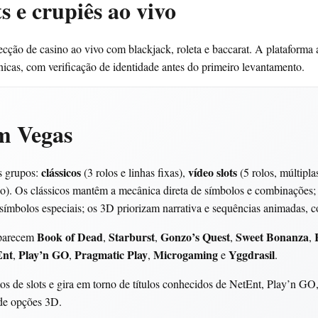
s e crupiês ao vivo
ção de casino ao vivo com blackjack, roleta e baccarat. A plataforma ac
nicas, com verificação de identidade antes do primeiro levantamento.
m Vegas
clássicos
vídeo slots
s grupos:
(3 rolos e linhas fixas),
(5 rolos, múltipla
). Os clássicos mantêm a mecânica direta de símbolos e combinações; 
e símbolos especiais; os 3D priorizam narrativa e sequências animadas,
Book of Dead
Starburst
Gonzo’s Quest
Sweet Bonanza
aparecem
,
,
,
,
Ent
Play’n GO
Pragmatic Play
Microgaming
Yggdrasil
,
,
,
e
.
os de slots e gira em torno de títulos conhecidos de NetEnt, Play’n G
 de opções 3D.