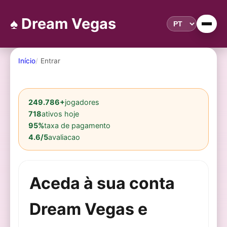
♠️ Dream Vegas
Início
Entrar
249.786+
jogadores
718
ativos hoje
95%
taxa de pagamento
4.6/5
avaliacao
Aceda à sua conta
Dream Vegas e