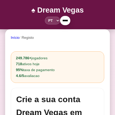
♠️ Dream Vegas
Início
Registo
249.786+
jogadores
718
ativos hoje
95%
taxa de pagamento
4.6/5
avaliacao
Crie a sua conta
Dream Vegas em