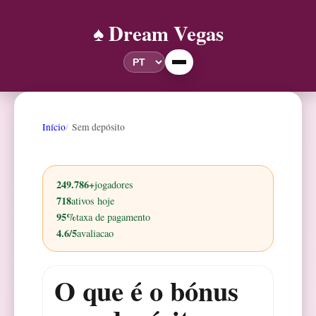
♠️ Dream Vegas
Início
Sem depósito
249.786+
jogadores
718
ativos hoje
95%
taxa de pagamento
4.6/5
avaliacao
O que é o bónus